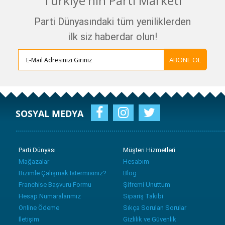
Türkiye'nin Parti Marketi
Parti Dünyasındaki tüm yeniliklerden
ilk siz haberdar olun!
ABONE OL
SOSYAL MEDYA
Parti Dünyası
Müşteri Hizmetleri
Mağazalar
Hesabım
Bizimle Çalışmak İstermisiniz?
Blog
Franchise Başvuru Formu
Şifremi Unuttum
Hesap Numaralarımız
Sipariş Takibi
Online Ödeme
Sıkça Sorulan Sorular
İletişim
Gizlilik ve Güvenlik