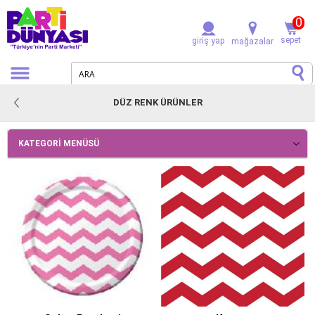
0
sepet
giriş yap
mağazalar
DÜZ RENK ÜRÜNLER
KATEGORI MENÜSÜ