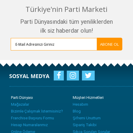
Türkiye'nin Parti Marketi
Parti Dünyasındaki tüm yeniliklerden
ilk siz haberdar olun!
ABONE OL
SOSYAL MEDYA
Parti Dünyası
Müşteri Hizmetleri
Mağazalar
Hesabım
Bizimle Çalışmak İstermisiniz?
Blog
Franchise Başvuru Formu
Şifremi Unuttum
Hesap Numaralarımız
Sipariş Takibi
Online Ödeme
Sıkça Sorulan Sorular