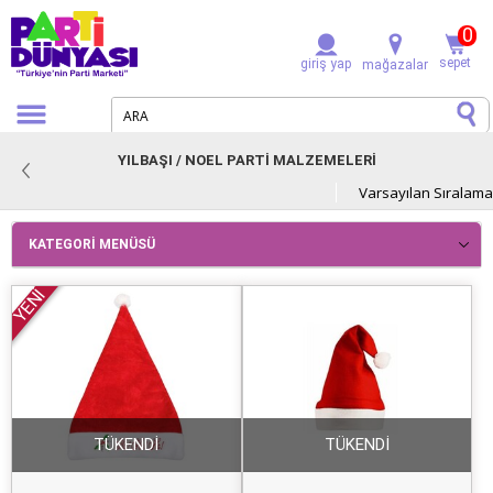
0
sepet
giriş yap
mağazalar
YILBAŞI / NOEL PARTİ MALZEMELERİ
KATEGORI MENÜSÜ
YENİ
TÜKENDİ
TÜKENDİ