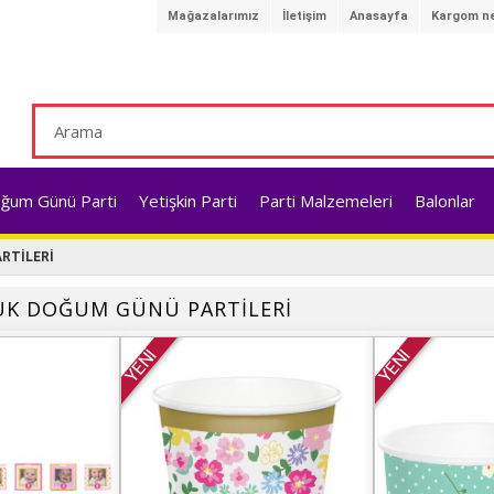
Mağazalarımız
İletişim
Anasayfa
Kargom ne
ğum Günü Parti
Yetişkin Parti
Parti Malzemeleri
Balonlar
RTİLERİ
CUK DOĞUM GÜNÜ PARTİLERİ
YENİ
YENİ