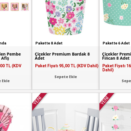
unda
Pakette 8 Adet
Pakette 6 Adet
ilen Pembe
Çiçekler Premium Bardak 8
Çiçekler Prem
i Afiş
Adet
Fincan 8 Adet
,00 TL (KDV
Paket Fiyatı
95,00 TL (KDV Dahil)
Paket Fiyatı
16
Dahil)
Sepete Ekle
 Ekle
Sepe
YENİ
YENİ