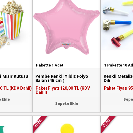
Pakette 1 Adet
1 Pakette 10 A
Li Mısır Kutusu
Pembe Renkli Yıldız Folyo
Renkli Metali
Balon (45 cm )
Dili
0 TL (KDV Dahil)
Paket Fiyatı
120,00 TL (KDV
Paket Fiyatı
95
Dahil)
 Ekle
Sepe
Sepete Ekle
YENİ
YENİ