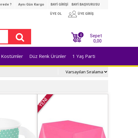
rede ?
Aynı Gün Kargo
BAYİ GİRİŞİ
BAYİ BAŞVURUSU
ÜYE OL
ÜYE GİRİŞ
0
Sepet
0,00
Kostümler
Düz Renk Ürünler
1 Yaş Parti
YENİ