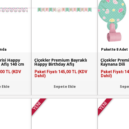
unda
Pakette 8 Adet
erisi Happy
Çiçekler Premium Bayraklı
Çiçekler Prem
 Afiş 140 cm
Happy Birthday Afiş
Kaynana Dili
,00 TL (KDV
Paket Fiyatı
145,00 TL (KDV
Paket Fiyatı
14
Dahil)
Dahil)
 Ekle
Sepete Ekle
Sepe
YENİ
YENİ