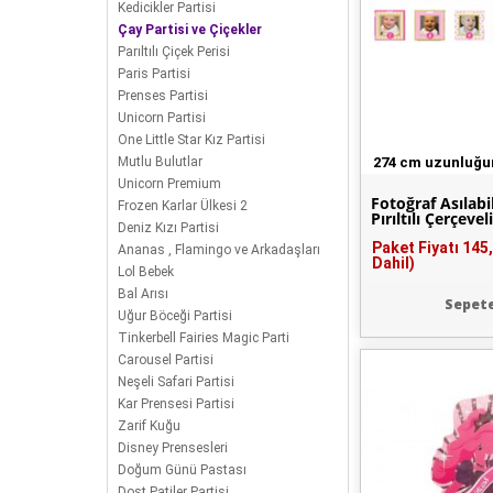
Kedicikler Partisi
Çay Partisi ve Çiçekler
Parıltılı Çiçek Perisi
Paris Partisi
Prenses Partisi
Unicorn Partisi
One Little Star Kız Partisi
Mutlu Bulutlar
274 cm uzunluğ
Unicorn Premium
Fotoğraf Asılab
Frozen Karlar Ülkesi 2
Pırıltılı Çerçevel
Deniz Kızı Partisi
Paket Fiyatı
145
Ananas , Flamingo ve Arkadaşları
Dahil)
Lol Bebek
Bal Arısı
Sepete
Uğur Böceği Partisi
Tinkerbell Fairies Magic Parti
Carousel Partisi
Neşeli Safari Partisi
Kar Prensesi Partisi
Zarif Kuğu
Disney Prensesleri
Doğum Günü Pastası
Dost Patiler Partisi