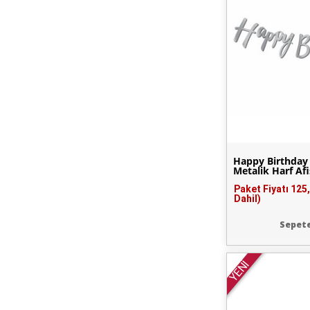
Happy Birthda
Metalik Harf Afi
Paket Fiyatı
125
Dahil)
Sepete
YENİ