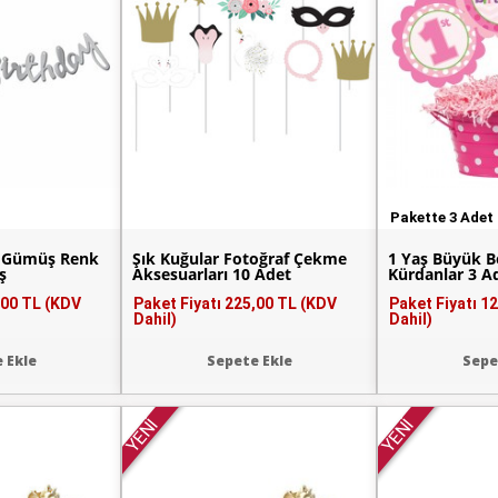
Pakette 3 Adet
y Gümüş Renk
Şık Kuğular Fotoğraf Çekme
1 Yaş Büyük 
ş
Aksesuarları 10 Adet
Kürdanlar 3 A
,00 TL (KDV
Paket Fiyatı
225,00 TL (KDV
Paket Fiyatı
12
Dahil)
Dahil)
 Ekle
Sepete Ekle
Sepe
YENİ
YENİ