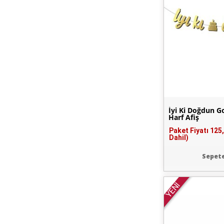
İyi Ki Doğdun G
Harf Afiş
Paket Fiyatı
125
Dahil)
Sepete
YENİ