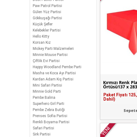
Paw Patrol Partisi
Gülen Yüz Partisi
Gökkuşağı Partisi
Küçük Şefler
Kelebekler Partisi
Hello Kitty
Korsan Kız
Mickey Parti Malzemeleri
Minnie Mouse Partisi
Çiftlik Evi Partisi
Happy Woodland Pembe Parti
Masha ve Koca Ayı Partisi
Kardan Adam Kış Partisi
Kırmızı Renk Pl
Mini Safari Partisi
Örtüsü137 x 28
Minnie Gold Parti
Paket Fiyatı
125
Pembe Balina
Dahil)
Superhero Girl Parti
Pembe Zebra Butiği
Sepete
Prenses Sofia Partisi
Renkli Boyama Partisi
YENİ
Safari Partisi
Sirk Partisi