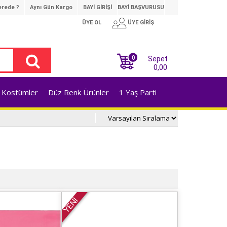
rede ?
Aynı Gün Kargo
BAYİ GİRİŞİ
BAYİ BAŞVURUSU
ÜYE OL
ÜYE GİRİŞ
0
Sepet
0,00
Kostümler
Düz Renk Ürünler
1 Yaş Parti
YENİ