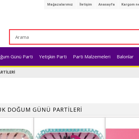
Mağazalarımız
İletişim
Anasayfa
Kargom ne
ğum Günü Parti
Yetişkin Parti
Parti Malzemeleri
Balonlar
RTİLERİ
CUK DOĞUM GÜNÜ PARTİLERİ