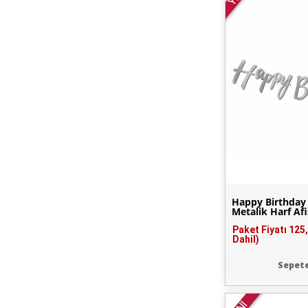
Happy Birthda
Metalik Harf Afi
Paket Fiyatı
125
Dahil)
Sepete