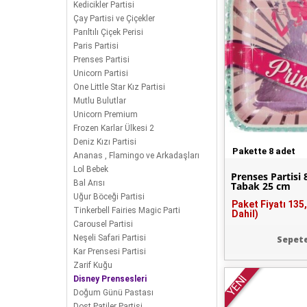
Kedicikler Partisi
Çay Partisi ve Çiçekler
Parıltılı Çiçek Perisi
Paris Partisi
Prenses Partisi
Unicorn Partisi
One Little Star Kız Partisi
Mutlu Bulutlar
Unicorn Premium
Frozen Karlar Ülkesi 2
Deniz Kızı Partisi
Pakette 8 adet
Ananas , Flamingo ve Arkadaşları
Lol Bebek
Prenses Partisi 
Bal Arısı
Tabak 25 cm
Uğur Böceği Partisi
Paket Fiyatı
135
Tinkerbell Fairies Magic Parti
Dahil)
Carousel Partisi
Neşeli Safari Partisi
Sepete
Kar Prensesi Partisi
Zarif Kuğu
YENİ
Disney Prensesleri
Doğum Günü Pastası
Dost Patiler Partisi