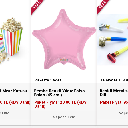
YENİ
YENİ
Pakette 1 Adet
1 Pakette 10 A
Li Mısır Kutusu
Pembe Renkli Yıldız Folyo
Renkli Metali
Balon (45 cm )
Dili
0 TL (KDV Dahil)
Paket Fiyatı
120,00 TL (KDV
Paket Fiyatı
95
Dahil)
 Ekle
Sepe
Sepete Ekle