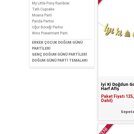
My Little Pony Rainbow
Tatlı Cupcake
Moana Parti
Panda Partisi
Uğur Böceği Partisi
Winx Powerment Parti
ERKEK ÇOCUK DOĞUM GÜNÜ
PARTİLERİ
GENÇ DOĞUM GÜNÜ PARTİLERİ
DOĞUM GÜNÜ PARTİ TEMALARI
İyi Ki Doğdun G
Harf Afiş
Paket Fiyatı
125
Dahil)
Sepete
YENİ