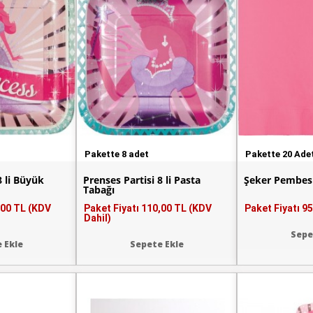
Pakette 8 adet
Pakette 20 Ade
8 li Büyük
Prenses Partisi 8 li Pasta
Şeker Pembesi
Tabağı
,00 TL (KDV
Paket Fiyatı
110,00 TL (KDV
Paket Fiyatı
95
Dahil)
Sepe
 Ekle
Sepete Ekle