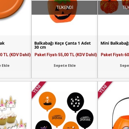
TÜKENDİ
TÜ
bak
Balkabağı Keçe Çanta 1 Adet
Mini Balkabağı
30 cm
0 TL (KDV Dahil)
Paket Fiyatı
55,00 TL (KDV Dahil)
Paket Fiyatı
60
 Ekle
Sepete Ekle
Sepe
YENİ
YENİ