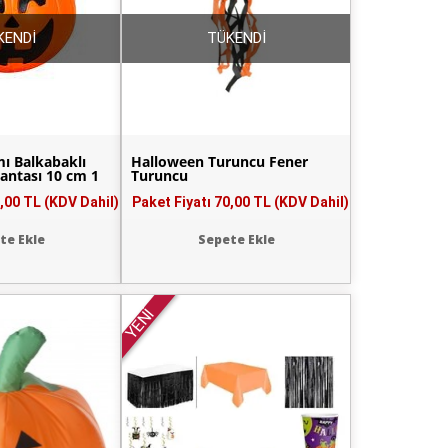
KENDİ
TÜKENDİ
mı Balkabaklı
Halloween Turuncu Fener
Çantası 10 cm 1
Turuncu
,00 TL (KDV Dahil)
Paket Fiyatı
70,00 TL (KDV Dahil)
te Ekle
Sepete Ekle
YENİ