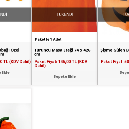
NDİ
TÜKENDİ
TÜ
Pakette 1 Adet
abağı Özel
Turuncu Masa Eteği 74 x 426
Şişme Gülen B
 cm
cm
0 TL (KDV Dahil)
Paket Fiyatı
145,00 TL (KDV
Paket Fiyatı
50
Dahil)
 Ekle
Sepe
Sepete Ekle