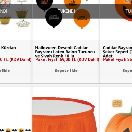
NDİ
TÜKENDİ
TÜ
a Kürdan
Halloween Desenli Cadılar
Cadılar Bayra
Bayramı Latex Balon Turuncu
Şeker Sepeti 
ve Siyah Renk 10 lu
Adet
0 TL (KDV Dahil)
Paket Fiyatı
69,00 TL (KDV Dahil)
Paket Fiyatı
35
 Ekle
Sepete Ekle
Sepe