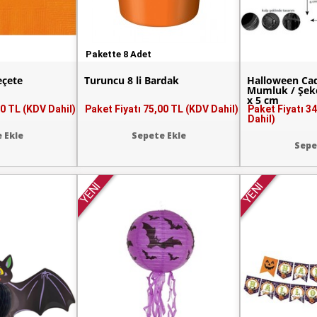
Pakette 8 Adet
eçete
Turuncu 8 li Bardak
Halloween Cad
Mumluk / Şeker
x 5 cm
0 TL (KDV Dahil)
Paket Fiyatı
75,00 TL (KDV Dahil)
Paket Fiyatı
34
Dahil)
 Ekle
Sepete Ekle
Sepe
YENİ
YENİ