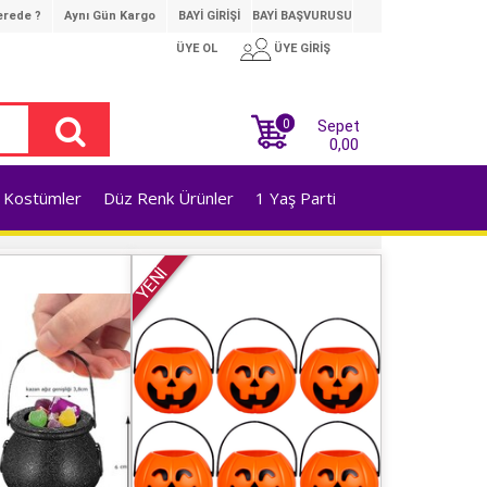
rede ?
Aynı Gün Kargo
BAYİ GİRİŞİ
BAYİ BAŞVURUSU
ÜYE OL
ÜYE GİRİŞ
0
Sepet
0,00
Kostümler
Düz Renk Ürünler
1 Yaş Parti
YENİ