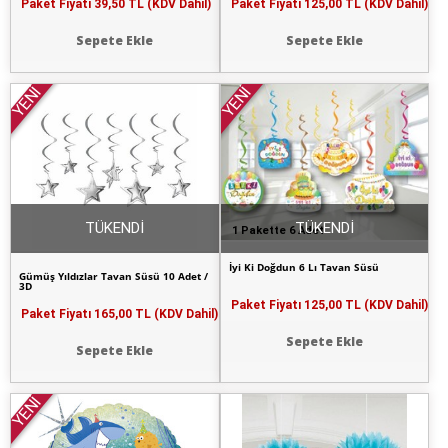
Paket Fiyatı
39,50 TL (KDV Dahil)
Paket Fiyatı
125,00 TL (KDV Dahil)
Sepete Ekle
Sepete Ekle
YENİ
YENİ
TÜKENDİ
TÜKENDİ
1 Pakette 6 Adet
İyi Ki Doğdun 6 Lı Tavan Süsü
Gümüş Yıldızlar Tavan Süsü 10 Adet /
3D
Paket Fiyatı
125,00 TL (KDV Dahil)
Paket Fiyatı
165,00 TL (KDV Dahil)
Sepete Ekle
Sepete Ekle
YENİ