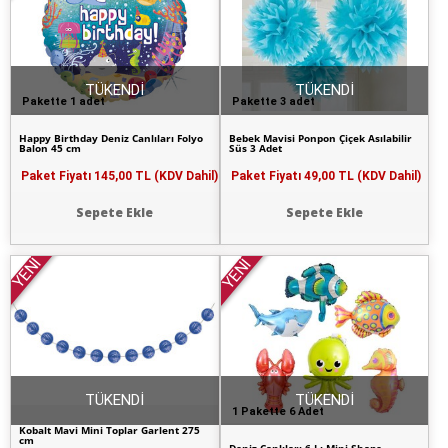
TÜKENDİ
TÜKENDİ
Pakette 1 adet
Pakette 3 adet
Happy Birthday Deniz Canlıları Folyo
Bebek Mavisi Ponpon Çiçek Asılabilir
Balon 45 cm
Süs 3 Adet
Paket Fiyatı
145,00 TL (KDV Dahil)
Paket Fiyatı
49,00 TL (KDV Dahil)
Sepete Ekle
Sepete Ekle
YENİ
YENİ
TÜKENDİ
TÜKENDİ
1 Pakette 6 Adet
Kobalt Mavi Mini Toplar Garlent 275
cm