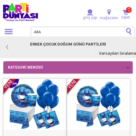
0
sepet
giriş yap
mağazalar
ERKEK ÇOCUK DOĞUM GÜNÜ PARTİLERİ
KATEGORI MENÜSÜ
YENİ
YENİ