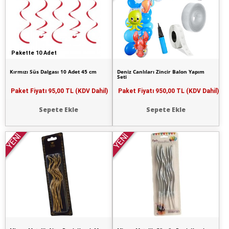
Pakette 10 Adet
Kırmızı Süs Dalgası 10 Adet 45 cm
Deniz Canlıları Zincir Balon Yapım
Seti
Paket Fiyatı
95,00 TL (KDV Dahil)
Paket Fiyatı
950,00 TL (KDV Dahil)
Sepete Ekle
Sepete Ekle
YENİ
YENİ