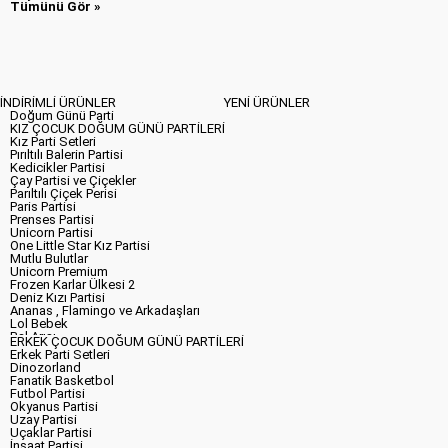
Tümünü Gör »
İNDİRİMLİ ÜRÜNLER
YENİ ÜRÜNLER
Doğum Günü Parti
KIZ ÇOCUK DOĞUM GÜNÜ PARTİLERİ
Kız Parti Setleri
Pırıltılı Balerin Partisi
Kedicikler Partisi
Çay Partisi ve Çiçekler
Parıltılı Çiçek Perisi
Paris Partisi
Prenses Partisi
Unicorn Partisi
One Little Star Kız Partisi
Mutlu Bulutlar
Unicorn Premium
Frozen Karlar Ülkesi 2
Deniz Kızı Partisi
Ananas , Flamingo ve Arkadaşları
Lol Bebek
Bal Arısı
ERKEK ÇOCUK DOĞUM GÜNÜ PARTİLERİ
Uğur Böceği Partisi
Erkek Parti Setleri
Tinkerbell Fairies Magic Parti
Dinozorland
Carousel Partisi
Fanatik Basketbol
Neşeli Safari Partisi
Futbol Partisi
Kar Prensesi Partisi
Okyanus Partisi
Zarif Kuğu
Uzay Partisi
Disney Prensesleri
Uçaklar Partisi
Doğum Günü Pastası
İnşaat Partisi