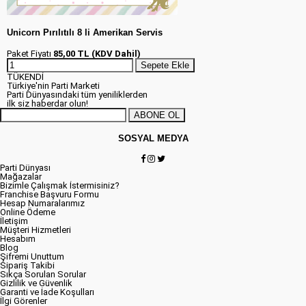
Unicorn Pırılıtılı 8 li Amerikan Servis
Paket Fiyatı
85,00 TL (KDV Dahil)
Sepete Ekle
TÜKENDİ
Türkiye'nin Parti Marketi
Parti Dünyasındaki tüm yeniliklerden
ilk siz haberdar olun!
ABONE OL
SOSYAL MEDYA
Parti Dünyası
Mağazalar
Bizimle Çalışmak İstermisiniz?
Franchise Başvuru Formu
Hesap Numaralarımız
Online Ödeme
İletişim
Müşteri Hizmetleri
Hesabım
Blog
Şifremi Unuttum
Sipariş Takibi
Sıkça Sorulan Sorular
Gizlilik ve Güvenlik
Garanti ve İade Koşulları
İlgi Görenler