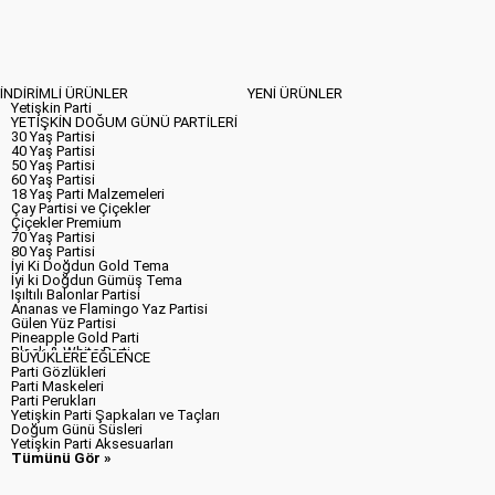
Renkli Boyama Partileri
Safari Macerası
Star Wars
Batman Partisi
Happy Woodland Mavi Parti
Polis Partisi
Sevimli Korsan Partisi
İNDİRİMLİ ÜRÜNLER
YENİ ÜRÜNLER
Spiderman Partisi
Yetişkin Parti
Superman Partisi
YETİŞKİN DOĞUM GÜNÜ PARTİLERİ
Tümünü Gör »
30 Yaş Partisi
40 Yaş Partisi
50 Yaş Partisi
60 Yaş Partisi
18 Yaş Parti Malzemeleri
Çay Partisi ve Çiçekler
Çiçekler Premium
70 Yaş Partisi
80 Yaş Partisi
İyi Ki Doğdun Gold Tema
İyi ki Doğdun Gümüş Tema
Işıltılı Balonlar Partisi
Ananas ve Flamingo Yaz Partisi
Gülen Yüz Partisi
Pineapple Gold Parti
Black & White Parti
BÜYÜKLERE EĞLENCE
Renkli Boyama Partileri
Parti Gözlükleri
Black & Gold Partisi
Parti Maskeleri
Denim - Kovboy Partisi
Parti Perukları
Şefler Mutfakta
Yetişkin Parti Şapkaları ve Taçları
Happy Birthday to You
Doğum Günü Süsleri
Dans Eden Müzik Notaları
Yetişkin Parti Aksesuarları
Doğum Günü Pastası
Tümünü Gör »
Gökkuşağı
Kalplerin Partisi