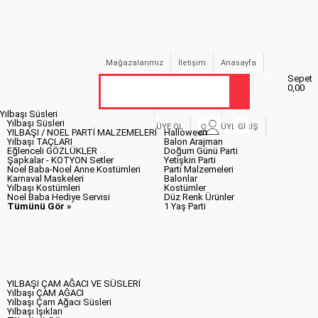
Mağazalarımız
İletişim
Anasayfa
0
Sepet
Kargom nerede ?
Aynı Gün Kargo
0,00
BAYİ GİRİŞİ
BAYİ BAŞVURUSU
Yılbaşı Süsleri
Yılbaşı Süsleri
ÜYE OL
ÜYE GİRİŞ
YILBAŞI / NOEL PARTİ MALZEMELERİ
Halloween
Yılbaşı TAÇLARI
Balon Arajman
Eğlenceli GÖZLÜKLER
Doğum Günü Parti
Şapkalar - KOTYON Setler
Yetişkin Parti
Noel Baba-Noel Anne Kostümleri
Parti Malzemeleri
Karnaval Maskeleri
Balonlar
Yılbaşı Kostümleri
Kostümler
Noel Baba Hediye Servisi
Düz Renk Ürünler
Tümünü Gör »
1 Yaş Parti
YILBAŞI ÇAM AĞACI VE SÜSLERİ
Yılbaşı ÇAM AĞACI
Yılbaşı Çam Ağacı Süsleri
Yılbaşı Işıkları