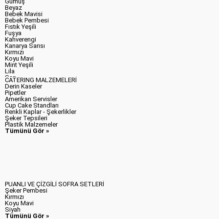
Gümüş
Beyaz
Bebek Mavisi
Bebek Pembesi
Fıstık Yeşili
Fuşya
Kahverengi
Kanarya Sarısı
Kırmızı
Koyu Mavi
Mint Yeşili
Lila
Sarı
CATERING MALZEMELERİ
Siyah
Derin Kaseler
Şeker Pembesi
Pipetler
Turkuaz
Amerikan Servisler
Turuncu
Cup Cake Standları
Zümrüt Yeşili
Renkli Kaplar - Şekerlikler
Tümünü Gör »
Şeker Tepsileri
Plastik Malzemeler
Tümünü Gör »
PUANLI VE ÇİZGİLİ SOFRA SETLERİ
Şeker Pembesi
Kırmızı
Koyu Mavi
Siyah
Tümünü Gör »