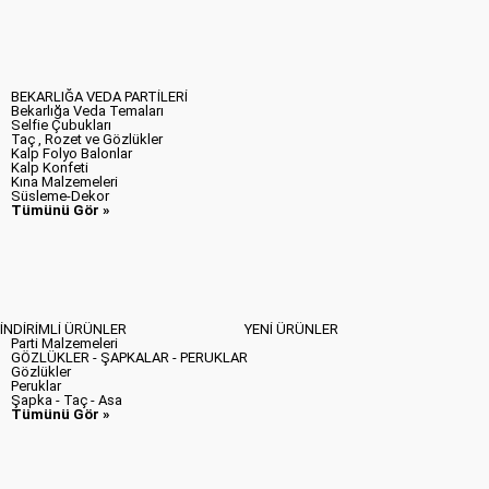
Pembe Zebra Butiği
Tatlı Cupcake
Şık Çemberler
Tümünü Gör »
BEKARLIĞA VEDA PARTİLERİ
Bekarlığa Veda Temaları
Selfie Çubukları
Taç , Rozet ve Gözlükler
Kalp Folyo Balonlar
Kalp Konfeti
Kına Malzemeleri
Süsleme-Dekor
Tümünü Gör »
İNDİRİMLİ ÜRÜNLER
YENİ ÜRÜNLER
Parti Malzemeleri
GÖZLÜKLER - ŞAPKALAR - PERUKLAR
Gözlükler
Peruklar
Şapka - Taç - Asa
Tümünü Gör »