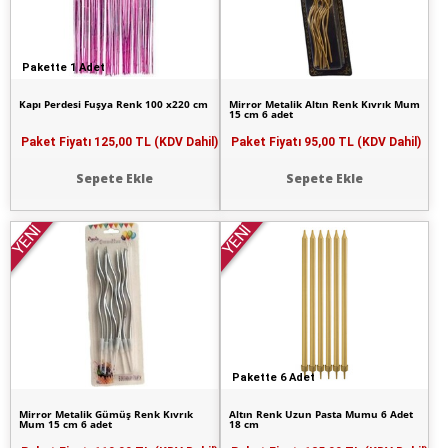
Pakette 1 Adet
Kapı Perdesi Fuşya Renk 100 x220 cm
Mirror Metalik Altın Renk Kıvrık Mum
15 cm 6 adet
Paket Fiyatı
125,00 TL (KDV Dahil)
Paket Fiyatı
95,00 TL (KDV Dahil)
Sepete Ekle
Sepete Ekle
YENİ
YENİ
Pakette 6 Adet
Mirror Metalik Gümüş Renk Kıvrık
Altın Renk Uzun Pasta Mumu 6 Adet
Mum 15 cm 6 adet
18 cm