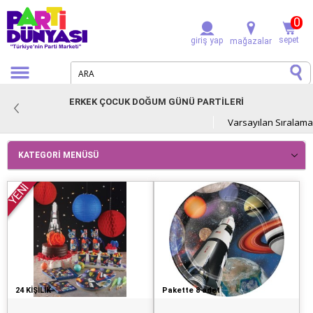
0
sepet
giriş yap
mağazalar
ERKEK ÇOCUK DOĞUM GÜNÜ PARTİLERİ
KATEGORI MENÜSÜ
YENİ
24 KİŞİLİK
Pakette 8 adet