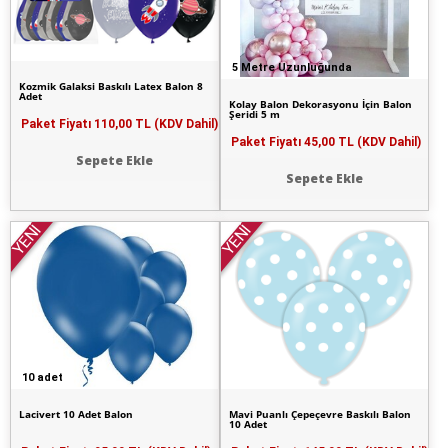
5 Metre Uzunluğunda
Kozmik Galaksi Baskılı Latex Balon 8
Adet
Kolay Balon Dekorasyonu İçin Balon
Şeridi 5 m
Paket Fiyatı
110,00 TL (KDV Dahil)
Paket Fiyatı
45,00 TL (KDV Dahil)
Sepete Ekle
Sepete Ekle
YENİ
YENİ
10 adet
Lacivert 10 Adet Balon
Mavi Puanlı Çepeçevre Baskılı Balon
10 Adet