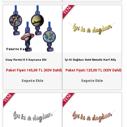
YENİ
Pakette 8 adet
Uzay Partisi 8 li Kaynana Dili
İyi Ki Doğdun Gold Metalik Harf Afiş
Paket Fiyatı
145,00 TL (KDV Dahil)
Paket Fiyatı
125,00 TL (KDV Dahil)
Sepete Ekle
Sepete Ekle
YENİ
YENİ