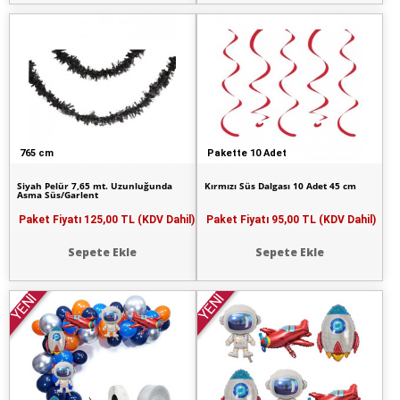
765 cm
Pakette 10 Adet
Siyah Pelür 7,65 mt. Uzunluğunda
Kırmızı Süs Dalgası 10 Adet 45 cm
Asma Süs/Garlent
Paket Fiyatı
125,00 TL (KDV Dahil)
Paket Fiyatı
95,00 TL (KDV Dahil)
Sepete Ekle
Sepete Ekle
YENİ
YENİ