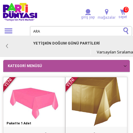
0
sepet
giriş yap
mağazalar
YETİŞKİN DOĞUM GÜNÜ PARTİLERİ
KATEGORI MENÜSÜ
YENİ
YENİ
Pakette 1 Adet