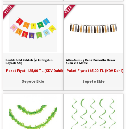
YENİ
YENİ
Renkli Gold Yaldızlı İyi ki Doğdun
Altın-Gümüş Renk Püsküllü Dekor
Bayrak Afiş
Süsü 2,5 Metre
Paket Fiyatı
125,00 TL (KDV Dahil)
Paket Fiyatı
165,00 TL (KDV Dahil)
Sepete Ekle
Sepete Ekle