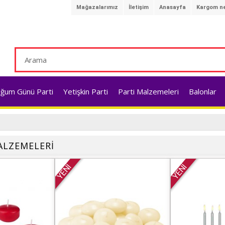
Mağazalarımız
İletişim
Anasayfa
Kargom ne
ğum Günü Parti
Yetişkin Parti
Parti Malzemeleri
Balonlar
ALZEMELERİ
YENİ
YENİ