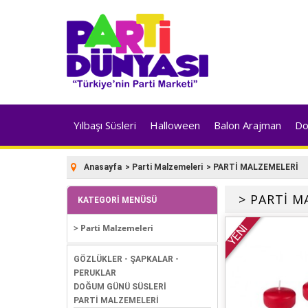
Yılbaşı Süsleri
Halloween
Balon Arajman
Do
Anasayfa
>
Parti Malzemeleri
>
PARTİ MALZEMELERİ
> PARTİ M
KATEGORI MENÜSÜ
YENİ
> Parti Malzemeleri
GÖZLÜKLER - ŞAPKALAR -
PERUKLAR
DOĞUM GÜNÜ SÜSLERİ
PARTİ MALZEMELERİ