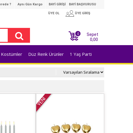
rede ?
Aynı Gün Kargo
BAYİ GİRİŞİ
BAYİ BAŞVURUSU
ÜYE OL
ÜYE GİRİŞ
0
Sepet
0,00
Kostümler
Düz Renk Ürünler
1 Yaş Parti
YENİ