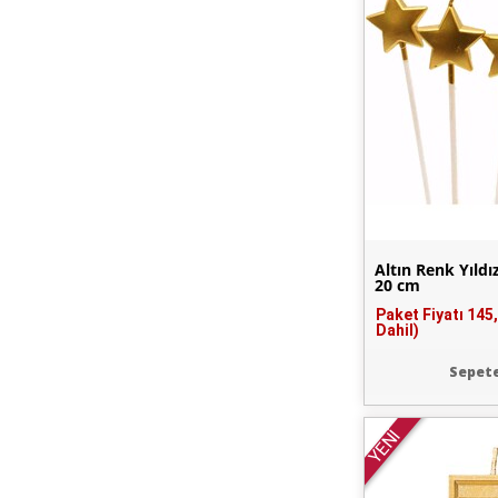
Altın Renk Yıld
20 cm
Paket Fiyatı
145
Dahil)
Sepete
YENİ