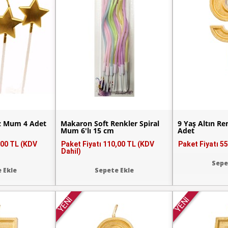
ız Mum 4 Adet
Makaron Soft Renkler Spiral
9 Yaş Altın R
Mum 6'lı 15 cm
Adet
,00 TL (KDV
Paket Fiyatı
110,00 TL (KDV
Paket Fiyatı
55
Dahil)
Sepe
 Ekle
Sepete Ekle
YENİ
YENİ