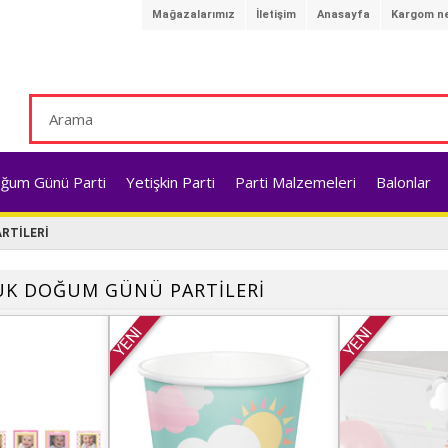
Mağazalarımız
İletişim
Anasayfa
Kargom ne
ğum Günü Parti
Yetişkin Parti
Parti Malzemeleri
Balonlar
RTİLERİ
CUK DOĞUM GÜNÜ PARTİLERİ
YENİ
YENİ