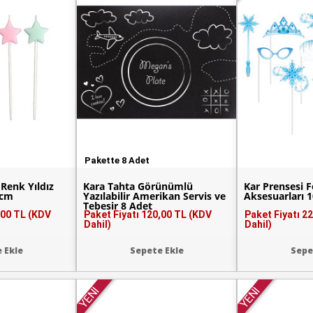
Pakette 8 Adet
Renk Yıldız
Kara Tahta Görünümlü
Kar Prensesi 
 cm
Yazılabilir Amerikan Servis ve
Aksesuarları 
Tebeşir 8 Adet
,00 TL (KDV
Paket Fiyatı
120,00 TL (KDV
Paket Fiyatı
22
Dahil)
Dahil)
 Ekle
Sepete Ekle
Sepe
YENİ
YENİ