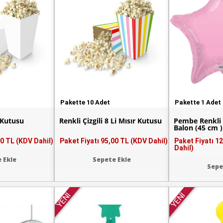
Pakette 10 Adet
Pakette 1 Adet
 Kutusu
Renkli Çizgili 8 Li Mısır Kutusu
Pembe Renkli 
Balon (45 cm )
0 TL (KDV Dahil)
Paket Fiyatı
95,00 TL (KDV Dahil)
Paket Fiyatı
12
Dahil)
 Ekle
Sepete Ekle
Sepe
YENİ
YENİ