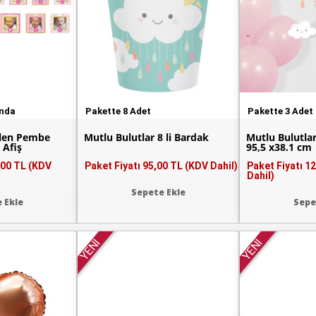
unda
Pakette 8 Adet
Pakette 3 Adet
ilen Pembe
Mutlu Bulutlar 8 li Bardak
Mutlu Bulutla
i Afiş
95,5 x38.1 cm
,00 TL (KDV
Paket Fiyatı
95,00 TL (KDV Dahil)
Paket Fiyatı
12
Dahil)
Sepete Ekle
 Ekle
Sepe
YENİ
YENİ