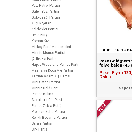
Paw Patrol Partisi
Gülen Yüz Partisi
Gökkuşağı Partisi
Küçük Şefler
Kelebekler Partisi
Hello Kitty
Korsan Kız
Mickey Parti Malzemeleri
1 ADET FOLYO B
Minnie Mouse Partisi
Çiftlik Evi Partisi
Rose Gold(pembe
folyo balon (45 
Happy Woodland Pembe Parti
Masha ve Koca Ayı Partisi
Paket Fiyatı
120
Kardan Adam Kış Partisi
Dahil)
Mini Safari Partisi
Sepete
Minnie Gold Parti
Pembe Balina
Superhero Girl Parti
YENİ
Pembe Zebra Butiği
Prenses Sofia Partisi
Renkli Boyama Partisi
Safari Partisi
Sirk Partisi