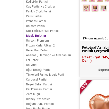
Kedicikler Partisi
Çay Partisi ve Çiçekler
Parıltılı Çiçek Perisi
Paris Partisi
Prenses Partisi
Unicorn Partisi
One Little Star Kız Partisi
Mutlu Bulutlar
274 cm uzunluğ
Unicorn Premium
Frozen Karlar Ülkesi 2
Fotoğraf Asılab
Pırıltılı Çerçevel
Deniz Kızı Partisi
Ananas , Flamingo ve Arkadaşları
Paket Fiyatı
145
Lol Bebek
Dahil)
Bal Arısı
Sepete
Uğur Böceği Partisi
Tinkerbell Fairies Magic Parti
Carousel Partisi
YENİ
Neşeli Safari Partisi
Kar Prensesi Partisi
Zarif Kuğu
Disney Prensesleri
Doğum Günü Pastası
Dost Patiler Partisi