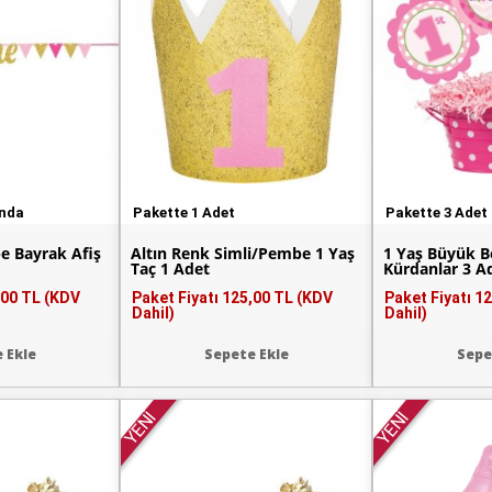
unda
Pakette 1 Adet
Pakette 3 Adet
e Bayrak Afiş
Altın Renk Simli/Pembe 1 Yaş
1 Yaş Büyük 
Taç 1 Adet
Kürdanlar 3 A
,00 TL (KDV
Paket Fiyatı
125,00 TL (KDV
Paket Fiyatı
12
Dahil)
Dahil)
 Ekle
Sepete Ekle
Sepe
YENİ
YENİ