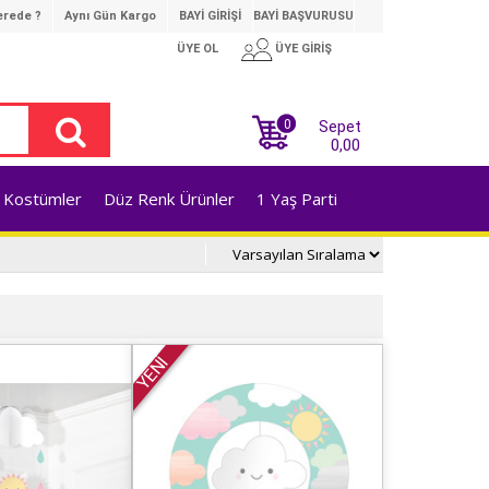
rede ?
Aynı Gün Kargo
BAYİ GİRİŞİ
BAYİ BAŞVURUSU
ÜYE OL
ÜYE GİRİŞ
0
Sepet
0,00
Kostümler
Düz Renk Ürünler
1 Yaş Parti
YENİ