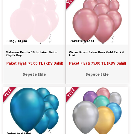
YENİ
5 inç / 13 cm
Pakette 6 Adet
Makaron Pembe 10 Lu latex Balon
Mirror Krom Balon Rose Gold Renk 6
Küçük Boy
Adet
Paket Fiyatı
75,00 TL (KDV Dahil)
Paket Fiyatı
75,00 TL (KDV Dahil)
Sepete Ekle
Sepete Ekle
YENİ
YENİ
Pakette 6 Adet