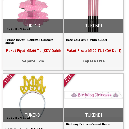
TÜKENDİ
TÜKENDİ
Pakette 1 Adet
Pembe Beyaz Puantiyeli Cupcake
Rose Gold Uzun Mum 6 Adet
standı
Paket Fiyatı
65,00 TL (KDV Dahil)
Paket Fiyatı
65,00 TL (KDV Dahil)
Sepete Ekle
Sepete Ekle
YENİ
YENİ
TÜKENDİ
TÜKENDİ
Pakette 1 Adet
Birthday Princess Vücut Bandı