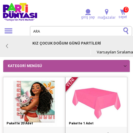
0
sepet
giriş yap
mağazalar
KIZ ÇOCUK DOĞUM GÜNÜ PARTİLERİ
KATEGORI MENÜSÜ
YENİ
Pakette 20 Adet
Pakette 1 Adet