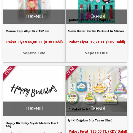
TÜKENDİ
TÜKENDİ
paket içerisinde 4 yaprak
Moana Kapı Afişi 76 x 152 cm
Süslü Kızlar Partisi Partisi 4 lü Sticker
Paket Fiyatı
65,00 TL (KDV Dahil)
Paket Fiyatı
12,71 TL (KDV Dahil)
Sepete Ekle
Sepete Ekle
YENİ
YENİ
TÜKENDİ
TÜKENDİ
1 Pakette 6 Adet
İyi Ki Doğdun 6 Lı Tavan Süsü
Happy Birthday Siyah Metalik Harf
Afiş
Paket Fiyatı
125,00 TL (KDV Dahil)