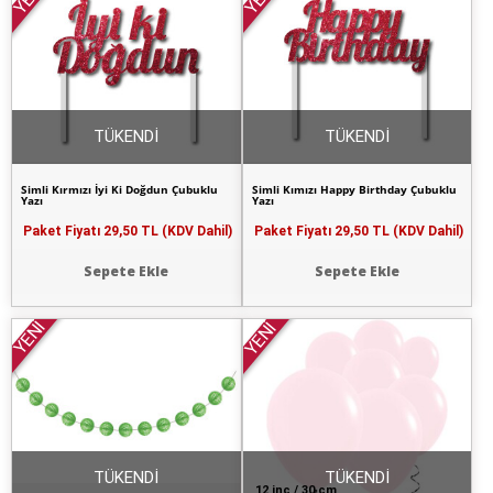
TÜKENDİ
TÜKENDİ
Simli Kırmızı İyi Ki Doğdun Çubuklu
Simli Kımızı Happy Birthday Çubuklu
Yazı
Yazı
Paket Fiyatı
29,50 TL (KDV Dahil)
Paket Fiyatı
29,50 TL (KDV Dahil)
Sepete Ekle
Sepete Ekle
YENİ
YENİ
TÜKENDİ
TÜKENDİ
12 inç / 30 cm