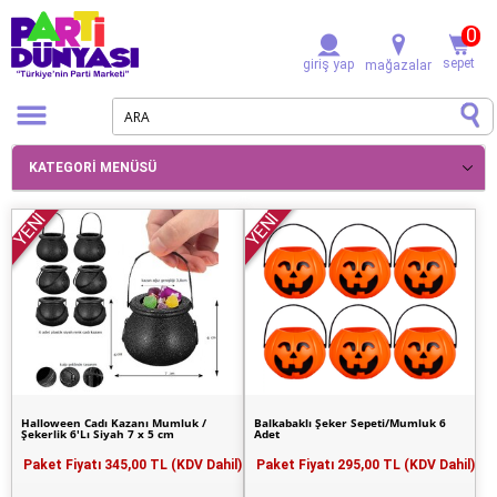
0
sepet
giriş yap
mağazalar
KATEGORI MENÜSÜ
YENİ
YENİ
Halloween Cadı Kazanı Mumluk /
Balkabaklı Şeker Sepeti/Mumluk 6
Şekerlik 6'Lı Siyah 7 x 5 cm
Adet
Paket Fiyatı
345,00 TL (KDV Dahil)
Paket Fiyatı
295,00 TL (KDV Dahil)