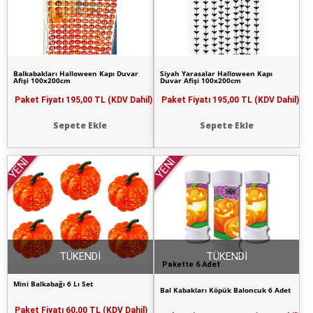
Balkabakları Halloween Kapı Duvar
Siyah Yarasalar Halloween Kapı
Afişi 100x200cm
Duvar Afişi 100x200cm
Paket Fiyatı
195,00 TL (KDV Dahil)
Paket Fiyatı
195,00 TL (KDV Dahil)
Sepete Ekle
Sepete Ekle
YENİ
YENİ
TÜKENDİ
TÜKENDİ
Pakette 6 Adet
Mini Balkabağı 6 Lı Set
Bal Kabakları Köpük Baloncuk 6 Adet
Paket Fiyatı
60,00 TL (KDV Dahil)