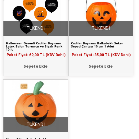
TÜKENDİ
TÜKENDİ
Halloween Desenli Cadılar Bayramı
Cadılar Bayramı Balkabaklı Şeker
Latex Balon Turuncu ve Siyah Renk
Sepeti Çantası 10 cm 1 Adet
10 lu
Paket Fiyatı
69,00 TL (KDV Dahil)
Paket Fiyatı
35,00 TL (KDV Dahil)
Sepete Ekle
Sepete Ekle
TÜKENDİ