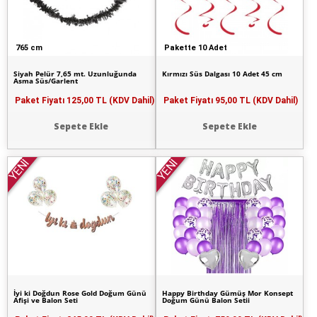
765 cm
Pakette 10 Adet
Siyah Pelür 7,65 mt. Uzunluğunda
Kırmızı Süs Dalgası 10 Adet 45 cm
Asma Süs/Garlent
Paket Fiyatı
125,00 TL (KDV Dahil)
Paket Fiyatı
95,00 TL (KDV Dahil)
Sepete Ekle
Sepete Ekle
YENİ
YENİ
İyi ki Doğdun Rose Gold Doğum Günü
Happy Birthday Gümüş Mor Konsept
Afişi ve Balon Seti
Doğum Günü Balon Setii