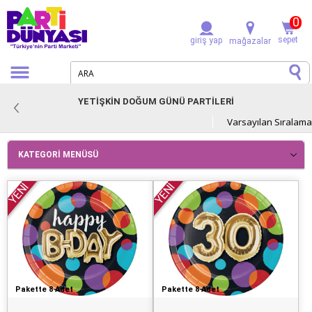
0
sepet
giriş yap
mağazalar
YETİŞKİN DOĞUM GÜNÜ PARTİLERİ
KATEGORI MENÜSÜ
YENİ
YENİ
Pakette 8 Adet
Pakette 8 Adet