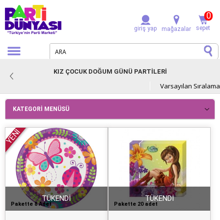
0
sepet
giriş yap
mağazalar
KIZ ÇOCUK DOĞUM GÜNÜ PARTİLERİ
KATEGORI MENÜSÜ
YENİ
TÜKENDİ
TÜKENDİ
Pakette 8 Adet
Pakette 20 adet