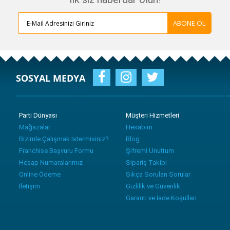
ABONE OL
SOSYAL MEDYA
Parti Dünyası
Müşteri Hizmetleri
Mağazalar
Hesabım
Bizimle Çalışmak İstermisiniz?
Blog
Franchise Başvuru Formu
Şifremi Unuttum
Hesap Numaralarımız
Sipariş Takibi
Online Ödeme
Sıkça Sorulan Sorular
İletişim
Gizlilik ve Güvenlik
Garanti ve İade Koşulları