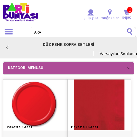
0
sepet
giriş yap
mağazalar
DÜZ RENK SOFRA SETLERİ
KATEGORI MENÜSÜ
Pakette 8 Adet
Pakette 16 Adet