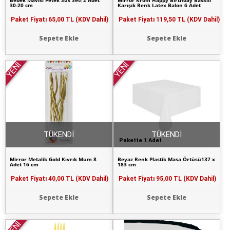
Bebek Mavisi Petek Süs Seti 2 Adet
Mirror Krom Happy Birthday Baskılı
30-20 cm
Karışık Renk Latex Balon 6 Adet
Paket Fiyatı
65,00 TL (KDV Dahil)
Paket Fiyatı
119,50 TL (KDV Dahil)
Sepete Ekle
Sepete Ekle
YENİ
YENİ
TÜKENDİ
TÜKENDİ
Pakette 1 Adet
Mirror Metalik Gold Kıvrık Mum 8
Beyaz Renk Plastik Masa Örtüsü137 x
Adet 16 cm
183 cm
Paket Fiyatı
40,00 TL (KDV Dahil)
Paket Fiyatı
95,00 TL (KDV Dahil)
Sepete Ekle
Sepete Ekle
YENİ