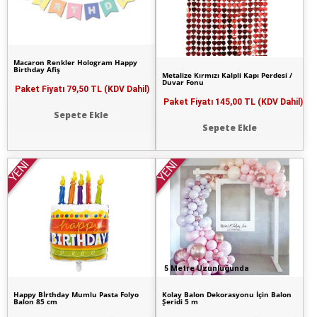
Macaron Renkler Hologram Happy
Birthday Afiş
Metalize Kırmızı Kalpli Kapı Perdesi /
Duvar Fonu
Paket Fiyatı
79,50 TL (KDV Dahil)
Paket Fiyatı
145,00 TL (KDV Dahil)
Sepete Ekle
Sepete Ekle
YENİ
YENİ
5 Metre Uzunluğunda
Happy Bİrthday Mumlu Pasta Folyo
Kolay Balon Dekorasyonu İçin Balon
Balon 85 cm
Şeridi 5 m