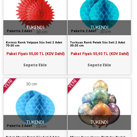
TÜKENDİ
TÜKENDİ
Pakette 2 Adet
Pakette 2 Adet
Kırmızı Renk Yelpaze Süs Seti 2 Adet
Turkuaz Renk Petek Süs Seti 2 Adet
70-30 cm
30-20 cm
Paket Fiyatı
55,00 TL (KDV Dahil)
Paket Fiyatı
55,93 TL (KDV Dahil)
Sepete Ekle
Sepete Ekle
YENİ
YENİ
TÜKENDİ
TÜKENDİ
Pakette 2 Adet