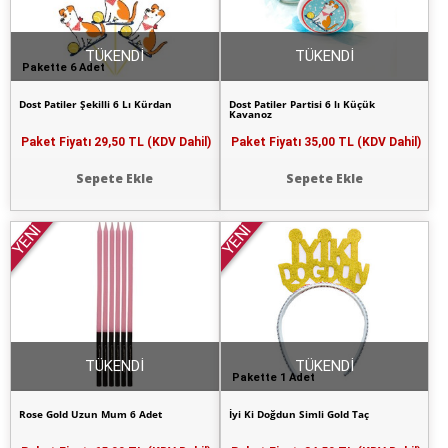
TÜKENDİ
TÜKENDİ
Pakette 6 Adet
Dost Patiler Şekilli 6 Lı Kürdan
Dost Patiler Partisi 6 lı Küçük
Kavanoz
Paket Fiyatı
29,50 TL (KDV Dahil)
Paket Fiyatı
35,00 TL (KDV Dahil)
Sepete Ekle
Sepete Ekle
YENİ
YENİ
TÜKENDİ
TÜKENDİ
Pakette 1 Adet
Rose Gold Uzun Mum 6 Adet
İyi Ki Doğdun Simli Gold Taç