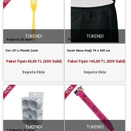
TÜKENDİ
TÜKENDİ
Pakette 25 Adet
Pakette 1 Adet
Sarı 25 Li Plastik Çatal
Siyah Masa Eteği 74 x 426 cm
Paket Fiyatı
65,00 TL (KDV Dahil)
Paket Fiyatı
145,00 TL (KDV Dahil)
Sepete Ekle
Sepete Ekle
YENİ
YENİ
TÜKENDİ
TÜKENDİ
1 Pakette 25 Adet