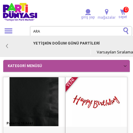
0
sepet
giriş yap
mağazalar
YETİŞKİN DOĞUM GÜNÜ PARTİLERİ
KATEGORI MENÜSÜ
YENİ
Pakette 16 Adet