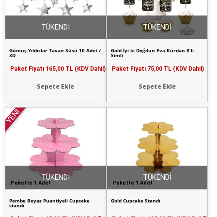
TÜKENDİ
TÜKENDİ
Gümüş Yıldızlar Tavan Süsü 10 Adet /
Gold İyi ki Doğdun Eva Kürdan 8'li
3D
Simli
Paket Fiyatı
165,00 TL (KDV Dahil)
Paket Fiyatı
75,00 TL (KDV Dahil)
Sepete Ekle
Sepete Ekle
YENİ
TÜKENDİ
TÜKENDİ
Pakette 1 Adet
Pakette 1 Adet
Pembe Beyaz Puantiyeli Cupcake
Gold Cupcake Standı
standı