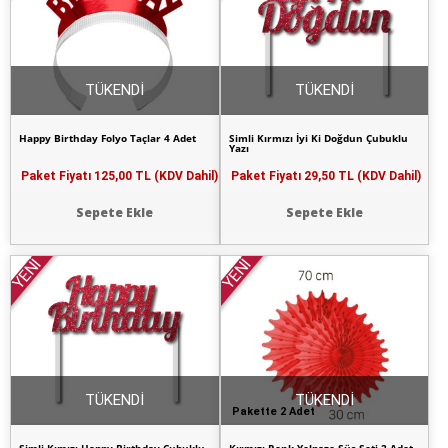
TÜKENDİ
TÜKENDİ
Happy Birthday Folyo Taçlar 4 Adet
Simli Kırmızı İyi Ki Doğdun Çubuklu
Yazı
Paket Fiyatı
125,00 TL (KDV Dahil)
Paket Fiyatı
29,50 TL (KDV Dahil)
Sepete Ekle
Sepete Ekle
YENİ
YENİ
TÜKENDİ
TÜKENDİ
Pakette 2 Adet