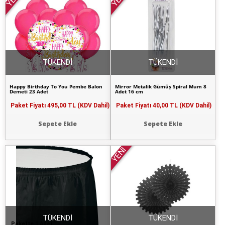
TÜKENDİ
TÜKENDİ
Happy Birthday To You Pembe Balon
Mirror Metalik Gümüş Spiral Mum 8
Demeti 23 Adet
Adet 16 cm
Paket Fiyatı
495,00 TL (KDV Dahil)
Paket Fiyatı
40,00 TL (KDV Dahil)
Sepete Ekle
Sepete Ekle
YENİ
TÜKENDİ
TÜKENDİ
Pakette 1 Adet