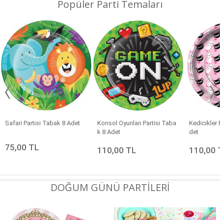
Popüler Parti Temaları
Safari Partisi Tabak 8 Adet
Konsol Oyunları Partisi Taba
Kedicikler
k 8 Adet
det
75,00 TL
110,00 TL
110,00 
DOĞUM GÜNÜ PARTİLERİ