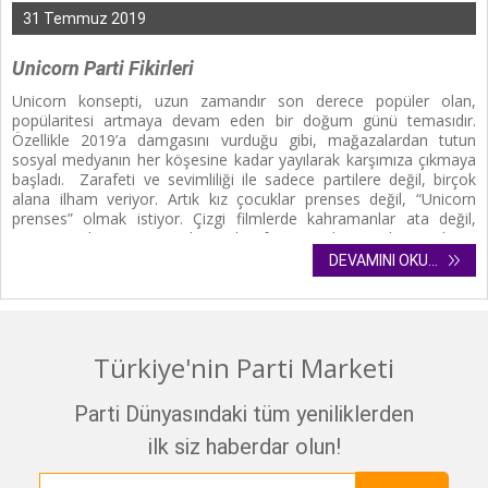
31 Temmuz 2019
Unicorn Parti Fikirleri
Unicorn konsepti, uzun zamandır son derece popüler olan,
popülaritesi artmaya devam eden bir doğum günü temasıdır.
Özellikle 2019’a damgasını vurduğu gibi, mağazalardan tutun
sosyal medyanın her köşesine kadar yayılarak karşımıza çıkmaya
başladı. Zarafeti ve sevimliliği ile sadece partilere değil, birçok
alana ilham veriyor. Artık kız çocuklar prenses değil, “Unicorn
prenses” olmak istiyor. Çizgi filmlerde kahramanlar ata değil,
Unicorn’a biniyor. Pastaların, kıyafet parçalarının, kostümlerin,
doğum günü süslerinin artık en güzelleri Unicorn dizaynlarıyla
DEVAMINI OKU...
küçük hayranlarına ulaşıyor.
Peki
Unicorn doğum günü partisi
için nelere ihtiyacınız olacaktır?
Türkiye'nin Parti Marketi
Parti Dünyasındaki tüm yeniliklerden
ilk siz haberdar olun!