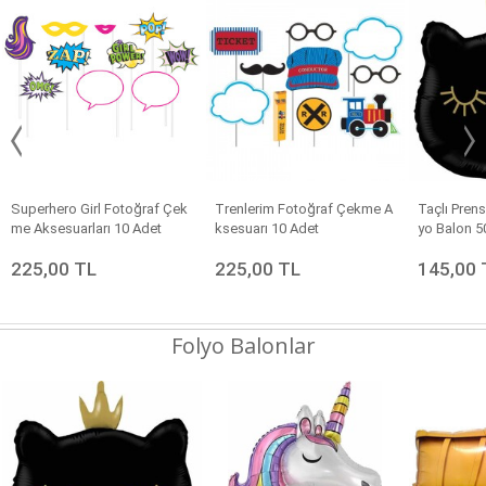
Superhero Girl Fotoğraf Çek
Trenlerim Fotoğraf Çekme A
Taçlı Pren
me Aksesuarları 10 Adet
ksesuarı 10 Adet
yo Balon 5
225,00 TL
225,00 TL
145,00 
Folyo Balonlar