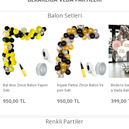
Balon Setleri
Bal Arısı Zincir Balon Yapım
İnşaat Partisi Zİncir Balon Ya
Bride to b
Seti
pım Seti
a Veda Bal
950,00 TL
950,00 TL
399,00 
Renkli Partiler