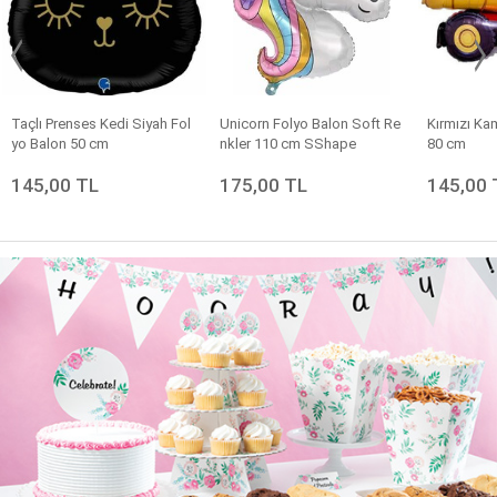
Taçlı Prenses Kedi Siyah Fol
Unicorn Folyo Balon Soft Re
Kırmızı Ka
yo Balon 50 cm
nkler 110 cm SShape
80 cm
145,00 TL
175,00 TL
145,00 