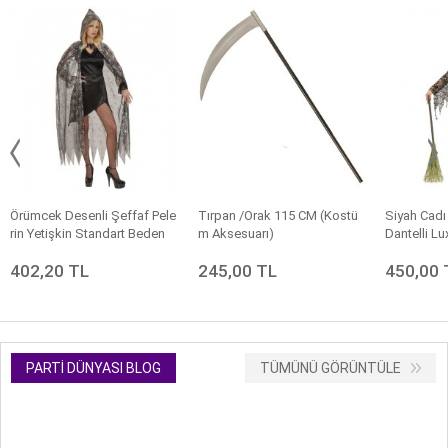
Örümcek Desenli Şeffaf Pele
Tırpan /Orak 115 CM (Kostü
Siyah Cadı
rin Yetişkin Standart Beden
m Aksesuarı)
Dantelli Lu
402,20 TL
245,00 TL
450,00 
PARTI DÜNYASI BLOG
TÜMÜNÜ GÖRÜNTÜLE