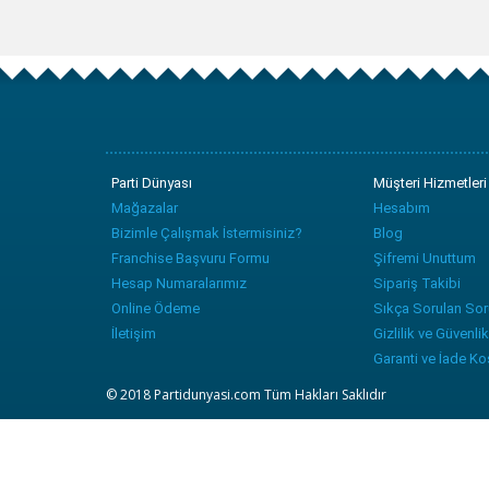
Parti Dünyası
Müşteri Hizmetleri
Mağazalar
Hesabım
Bizimle Çalışmak İstermisiniz?
Blog
Franchise Başvuru Formu
Şifremi Unuttum
Hesap Numaralarımız
Sipariş Takibi
Online Ödeme
Sıkça Sorulan Sor
İletişim
Gizlilik ve Güvenlik
Garanti ve İade Koş
© 2018 Partidunyasi.com Tüm Hakları Saklıdır