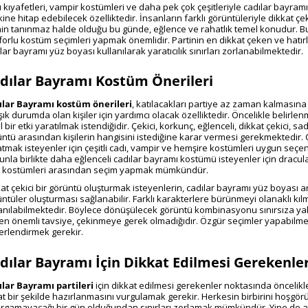
 kıyafetleri, vampir kostümleri ve daha pek çok çeşitleriyle
cadılar bayram
ine hitap edebilecek özelliktedir. İnsanların farklı görüntüleriyle dikkat çe
nin tanınmaz halde olduğu bu günde, eğlence ve rahatlık temel konudur. Bu
orlu kostüm seçimleri yapmak önemlidir. Partinin en dikkat çeken ve hatırl
ılar bayramı yüz boyası
kullanılarak yaratıcılık sınırları zorlanabilmektedir.
dılar Bayramı Kostüm Önerileri
ılar Bayramı kostüm önerileri
,
katılacakları partiye az zaman kalmasın
şık durumda olan kişiler için yardımcı olacak özelliktedir. Öncelikle belirl
l bir etki yaratılmak istendiğidir. Çekici, korkunç, eğlenceli, dikkat çekici, sa
ntü arasından kişilerin hangisini istediğine karar vermesi gerekmektedir. Ç
tmak isteyenler için çeşitli cadı, vampir ve hemşire kostümleri uygun seçen
nla birlikte daha eğlenceli
cadılar bayramı kostümü
isteyenler için dracul
ı kostümleri arasından seçim yapmak mümkündür.
at çekici bir görüntü oluşturmak isteyenlerin,
cadılar bayramı yüz boyası
ar
ntüler oluşturması sağlanabilir. Farklı karakterlere bürünmeyi olanaklı kıl
lanılabilmektedir. Böylece dönüşülecek görüntü kombinasyonu sınırsıza ya
 en önemli tavsiye, çekinmeye gerek olmadığıdır. Özgür seçimler yapabilme
erlendirmek gerekir.
dılar Bayramı İçin Dikkat Edilmesi Gerekenle
ılar Bayramı partileri
için dikkat edilmesi gerekenler
noktasında öncelikl
t bir şekilde hazırlanmasını vurgulamak gerekir. Herkesin birbirini hoşgörü
ırgamayacağı bir gün olduğundan sınırları zorlamak mümkündür. Yine de 