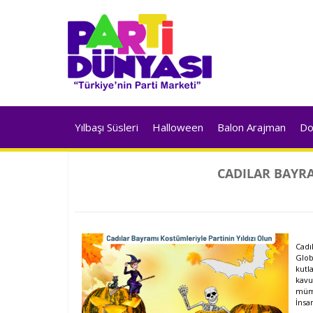
Yılbaşı Süsleri
Halloween
Balon Arajman
Do
CADILAR BAYRA
Cadı
Glob
kutl
kavu
müm
İnsa