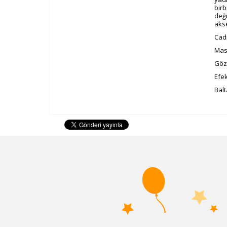
birb
deği
akse
Cad
Mask
Göz
Efek
Bal