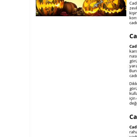
Cadı
zevk
kişi
konf
cad
Ca
Cad
karı
nası
görü
yara
Bunu
cad
Dikk
görü
kul
için
değ
Ca
Cad
raha
yad