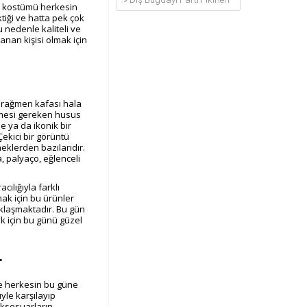
ı kostümü
herkesin
ktiği ve hatta pek çok
 nedenle kaliteli ve
anan kişisi olmak için
a rağmen kafası hala
enmesi gereken husus
de ya da ikonik bir
ekici bir görüntü
eklerden bazılarıdır.
a, palyaço, eğlenceli
acılığıyla farklı
mak için bu ürünler
klaşmaktadır. Bu gün
k için bu günü güzel
r
e herkesin bu güne
yle karşılayıp
aksesuarların