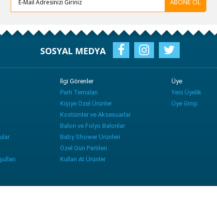
ABONE OL
SOSYAL MEDYA
İlgi Görenler
Üye
Parti Temaları
Yeni Üyelik
Kişiye Özel Ürünler
Üye Girişi
Kostümler ve Aksesuarlar
Balon ve Folyo Balonlar
ular
Baby Shower Ürünleri
Özel Gün Partileri
ulları
Kullan At Ürünler
T
-Soft
E-Ticaret
Sistemleriyle Hazırlanmıştır.