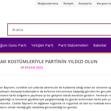
Mağazalarımız
İletişim
Anasayfa
Kargom ne
ğum Günü Parti
Yetişkin Parti
Parti Malzemeleri
Balonlar
MI KOSTÜMLERIYLE PARTININ YILDIZI OLUN
09 NISAN 2022
lar Bayramı,
özellikle son yıllarda ülkemizde de kutlanma sıklığı artan bir döneme i
alleşen dünyada kutlamaların da birbirine benzemeye başladığı görülen bir gerçektir
amanın farklı bölgelere yayılması iyi bir gelişme olarak kendisini gösterir. Herkesin 
şabildiği ve kimsenin giydikleriyle yargılanmadığı bu günde birbirinden farklı pek 
kündür.
Cadılar Bayramı
ile sağlanan özgürlük ve özgünlük de tam bu noktada kend
nların olmak istediği gibi rahatlıkla görünebildiği bir gündür.