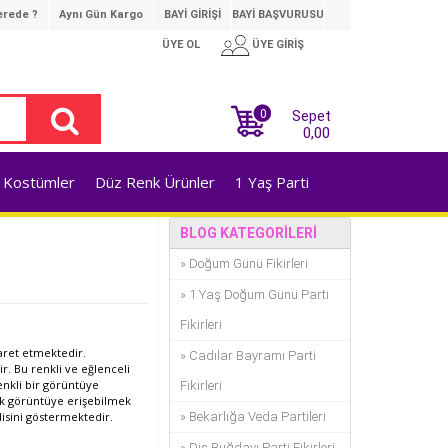
rede ?
Aynı Gün Kargo
BAYİ GİRİŞİ
BAYİ BAŞVURUSU
ÜYE OL
ÜYE GİRİŞ
0
Sepet
0,00
Kostümler
Düz Renk Ürünler
1 Yaş Parti
BLOG KATEGORILERI
» Doğum Günü Fikirleri
» 1 Yaş Doğum Günü Parti
Fikirleri
şaret etmektedir.
» Cadılar Bayramı Parti
. Bu renkli ve eğlenceli
renkli bir görüntüye
Fikirleri
çok görüntüye erişebilmek
isini göstermektedir.
» Bekarlığa Veda Partileri
» Diş Buğdayı Parti Fikirleri