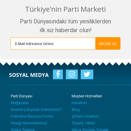
Türkiye'nin Parti Marketi
Parti Dünyasındaki tüm yeniliklerden
ilk siz haberdar olun!
ABONE OL
SOSYAL MEDYA
Parti Dünyası
Müşteri Hizmetleri
Mağazalar
Hesabım
Bizimle Çalışmak İstermisiniz?
Blog
Franchise Başvuru Formu
Şifremi Unuttum
Hesap Numaralarımız
Sipariş Takibi
Online Ödeme
Sıkça Sorulan Sorular