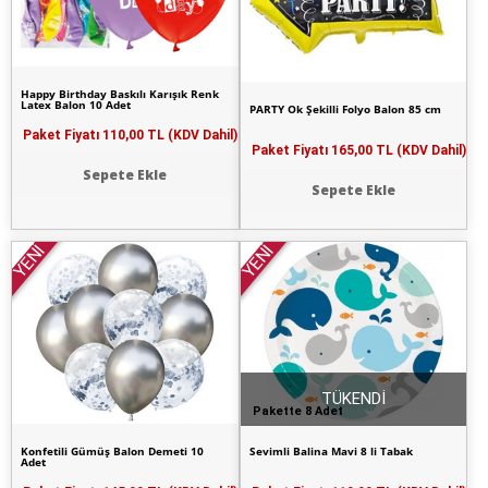
Happy Birthday Baskılı Karışık Renk
Latex Balon 10 Adet
PARTY Ok Şekilli Folyo Balon 85 cm
Paket Fiyatı
110,00 TL (KDV Dahil)
Paket Fiyatı
165,00 TL (KDV Dahil)
Sepete Ekle
Sepete Ekle
YENİ
YENİ
TÜKENDİ
Pakette 8 Adet
Konfetili Gümüş Balon Demeti 10
Sevimli Balina Mavi 8 li Tabak
Adet