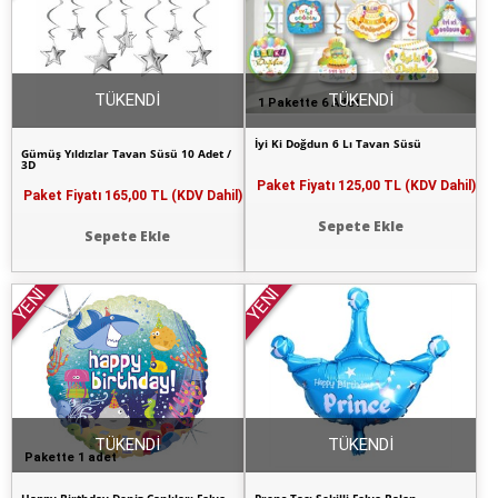
TÜKENDİ
TÜKENDİ
1 Pakette 6 Adet
İyi Ki Doğdun 6 Lı Tavan Süsü
Gümüş Yıldızlar Tavan Süsü 10 Adet /
3D
Paket Fiyatı
125,00 TL (KDV Dahil)
Paket Fiyatı
165,00 TL (KDV Dahil)
Sepete Ekle
Sepete Ekle
YENİ
YENİ
TÜKENDİ
TÜKENDİ
Pakette 1 adet