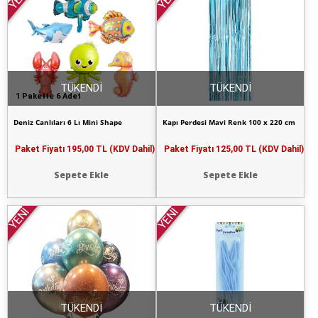
TÜKENDİ
TÜKENDİ
1 Pakette 6 Adet
Deniz Canlıları 6 Lı Mini Shape
Kapı Perdesi Mavi Renk 100 x 220 cm
Paket Fiyatı
195,00 TL (KDV Dahil)
Paket Fiyatı
125,00 TL (KDV Dahil)
Sepete Ekle
Sepete Ekle
YENİ
YENİ
TÜKENDİ
TÜKENDİ