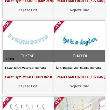
Paket Fiyatı
145,00 TL (KDV Dahil)
Paket Fiyatı
110,00 TL (KDV Dahil)
Sepete Ekle
Sepete Ekle
YENİ
YENİ
TÜKENDİ
TÜKENDİ
1 Adet
1 Yaşındayım Mavi Taçlı Harf Afiş
İyi Ki Doğdun Mavi Metalik Harf Afiş
Paket Fiyatı
29,50 TL (KDV Dahil)
Paket Fiyatı
125,00 TL (KDV Dahil)
Sepete Ekle
Sepete Ekle
YENİ
YENİ