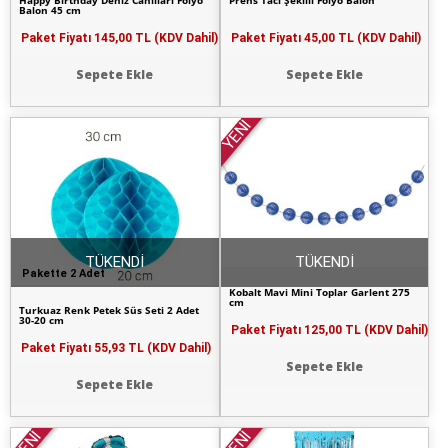
Happy Birthday Deniz Canlıları Folyo
Prens Tacı Şekilli Folyo Balon
Balon 45 cm
Paket Fiyatı
145,00 TL (KDV Dahil)
Paket Fiyatı
45,00 TL (KDV Dahil)
Sepete Ekle
Sepete Ekle
YENİ
TÜKENDİ
TÜKENDİ
Pakette 2 Adet
Kobalt Mavi Mini Toplar Garlent 275
cm
Turkuaz Renk Petek Süs Seti 2 Adet
30-20 cm
Paket Fiyatı
125,00 TL (KDV Dahil)
Paket Fiyatı
55,93 TL (KDV Dahil)
Sepete Ekle
Sepete Ekle
YENİ
YENİ