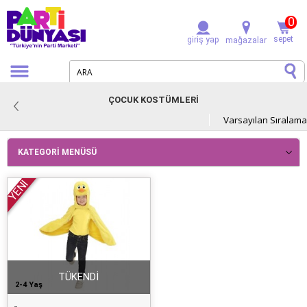
0
sepet
giriş yap
mağazalar
ÇOCUK KOSTÜMLERİ
KATEGORI MENÜSÜ
YENİ
TÜKENDİ
2-4 Yaş