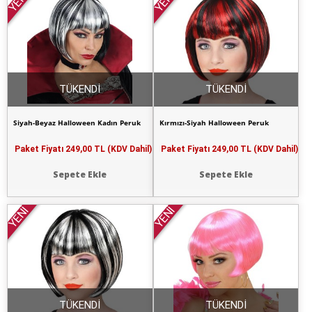
YENİ
YENİ
TÜKENDİ
TÜKENDİ
Siyah-Beyaz Halloween Kadın Peruk
Kırmızı-Siyah Halloween Peruk
Paket Fiyatı
249,00 TL (KDV Dahil)
Paket Fiyatı
249,00 TL (KDV Dahil)
Sepete Ekle
Sepete Ekle
YENİ
YENİ
TÜKENDİ
TÜKENDİ