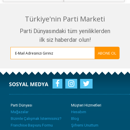
Türkiye'nin Parti Marketi
Parti Dünyasındaki tüm yeniliklerden
ilk siz haberdar olun!
ABONE OL
SOSYAL MEDYA
Parti Dünyası
Müşteri Hizmetleri
Mağazalar
Hesabım
Bizimle Çalışmak İstermisiniz?
Blog
Franchise Başvuru Formu
Şifremi Unuttum