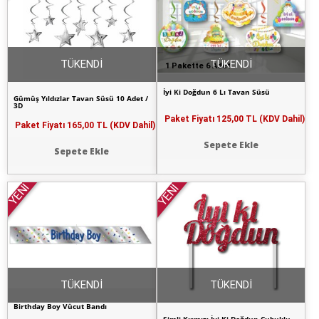
TÜKENDİ
TÜKENDİ
1 Pakette 6 Adet
İyi Ki Doğdun 6 Lı Tavan Süsü
Gümüş Yıldızlar Tavan Süsü 10 Adet /
3D
Paket Fiyatı
125,00 TL (KDV Dahil)
Paket Fiyatı
165,00 TL (KDV Dahil)
Sepete Ekle
Sepete Ekle
YENİ
YENİ
TÜKENDİ
TÜKENDİ
Birthday Boy Vücut Bandı