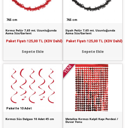
765 cm
765 cm
Kırmız Pelür 7,65 mt. Uzunluğunda
Siyah Pelür 7,65 mt. Uzunluğunda
Asma Süs/Garlent
Asma Süs/Garlent
Paket Fiyatı
125,00 TL (KDV Dahil)
Paket Fiyatı
125,00 TL (KDV Dahil)
Sepete Ekle
Sepete Ekle
YENİ
Pakette 10 Adet
Kırmızı Süs Dalgası 10 Adet 45 cm
Metalize Kırmızı Kalpli Kapı Perdesi /
Duvar Fonu