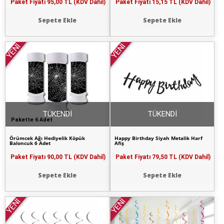
Paket Fiyatı
95,00 TL (KDV Dahil)
Paket Fiyatı
15,15 TL (KDV Dahil)
Sepete Ekle
Sepete Ekle
YENİ
YENİ
TÜKENDİ
TÜKENDİ
Pakette 6 Adet
Örümcek Ağı Hediyelik Köpük
Happy Birthday Siyah Metalik Harf
Baloncuk 6 Adet
Afiş
Paket Fiyatı
90,00 TL (KDV Dahil)
Paket Fiyatı
79,50 TL (KDV Dahil)
Sepete Ekle
Sepete Ekle
YENİ
YENİ