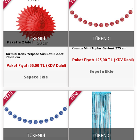
TÜKENDİ
TÜKENDİ
Pakette 2 Adet
Kırmızı Mini Toplar Garlent 275 cm
Kırmızı Renk Yelpaze Süs Seti 2 Adet
70-30 cm
Paket Fiyatı
125,00 TL (KDV Dahil)
Paket Fiyatı
55,00 TL (KDV Dahil)
Sepete Ekle
Sepete Ekle
YENİ
YENİ
TÜKENDİ
TÜKENDİ