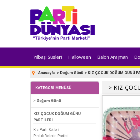
Yılbaşı Süsleri
Halloween
Balon Arajman
Do
Anasayfa
>
Doğum Günü
>
KIZ ÇOCUK DOĞUM GÜNÜ PA
> KIZ ÇO
KATEGORI MENÜSÜ
> Doğum Günü
KIZ ÇOCUK DOĞUM GÜNÜ
PARTİLERİ
Kız Parti Setleri
Pırıltılı Balerin Partisi