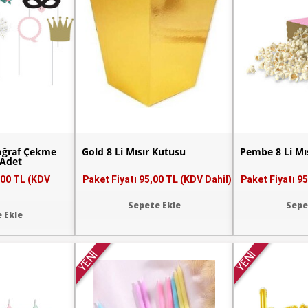
toğraf Çekme
Gold 8 Li Mısır Kutusu
Pembe 8 Li Mı
 Adet
,00 TL (KDV
Paket Fiyatı
95,00 TL (KDV Dahil)
Paket Fiyatı
95
Sepete Ekle
Sepe
 Ekle
YENİ
YENİ