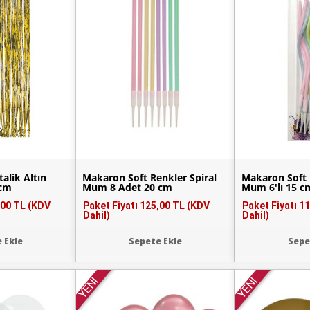
alik Altın
Makaron Soft Renkler Spiral
Makaron Soft 
 cm
Mum 8 Adet 20 cm
Mum 6'lı 15 c
,00 TL (KDV
Paket Fiyatı
125,00 TL (KDV
Paket Fiyatı
11
Dahil)
Dahil)
 Ekle
Sepete Ekle
Sepe
YENİ
YENİ