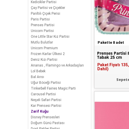
Kedicikler Partisi
Çay Partisi ve Çiçekler
Parıltılı Çiçek Perisi
Paris Partisi
Prenses Partisi
Unicorn Partisi
One Little Star Kız Partisi
Mutlu Bulutlar
Pakette 8 adet
Unicorn Premium
Prenses Partisi 
Frozen Karlar Ülkesi 2
Tabak 25 cm
Deniz Kızı Partisi
Paket Fiyatı
135
Ananas , Flamingo ve Arkadaşları
Dahil)
Lol Bebek
Bal Arısı
Sepete
Uğur Böceği Partisi
Tinkerbell Fairies Magic Parti
Carousel Partisi
Neşeli Safari Partisi
Kar Prensesi Partisi
Zarif Kuğu
Disney Prensesleri
Doğum Günü Pastası
Dost Patiler Partisi