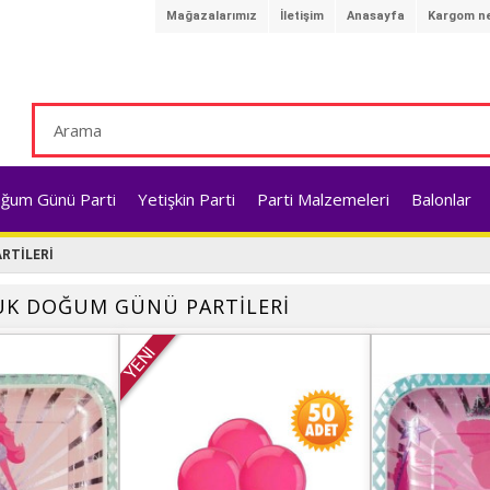
Mağazalarımız
İletişim
Anasayfa
Kargom ne
ğum Günü Parti
Yetişkin Parti
Parti Malzemeleri
Balonlar
RTİLERİ
CUK DOĞUM GÜNÜ PARTİLERİ
YENİ