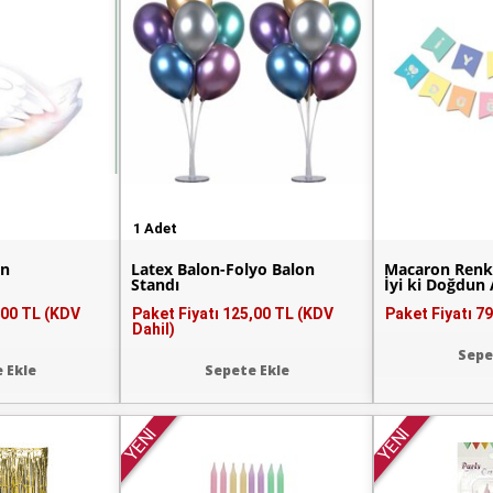
1 Adet
on
Latex Balon-Folyo Balon
Macaron Renk
Standı
İyi ki Doğdun 
,00 TL (KDV
Paket Fiyatı
125,00 TL (KDV
Paket Fiyatı
79
Dahil)
Sepe
 Ekle
Sepete Ekle
YENİ
YENİ