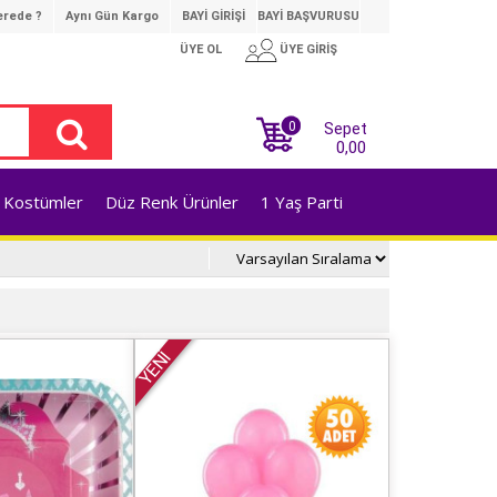
rede ?
Aynı Gün Kargo
BAYİ GİRİŞİ
BAYİ BAŞVURUSU
ÜYE OL
ÜYE GİRİŞ
0
Sepet
0,00
Kostümler
Düz Renk Ürünler
1 Yaş Parti
YENİ