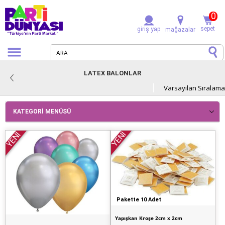
0
sepet
giriş yap
mağazalar
LATEX BALONLAR
KATEGORI MENÜSÜ
YENİ
YENİ
Pakette 10 Adet
Yapışkan Kroşe 2cm x 2cm