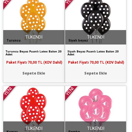
YENİ
YENİ
TÜKENDİ
TÜKENDİ
Turuncu
Siyah beyaz
Turuncu Beyaz Puanlı Latex Balon 20
Siyah Beyaz Puanlı Latex Balon 20
Adet
Adet
Paket Fiyatı
70,00 TL (KDV Dahil)
Paket Fiyatı
70,00 TL (KDV Dahil)
Sepete Ekle
Sepete Ekle
YENİ
YENİ
TÜKENDİ
TÜKENDİ
Kırmızı
Pembe