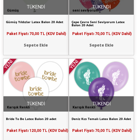
TÜKENDİ
TÜKENDİ
Gümüş
seni seviyorum
Gümüş Yıldızlar Latex Balon 20 Adet
Çepe Çevre Seni Seviyorum Latex
Balon 20 Adet
Paket Fiyatı
70,00 TL (KDV Dahil)
Paket Fiyatı
70,00 TL (KDV Dahil)
Sepete Ekle
Sepete Ekle
YENİ
YENİ
TÜKENDİ
TÜKENDİ
Karışık Renkli
Karışık Renkli
Bride To Be Latex Balon 20 adet
Deniz Kızı Temalı Latex Balon 20 Adet
Paket Fiyatı
120,00 TL (KDV Dahil)
Paket Fiyatı
70,00 TL (KDV Dahil)