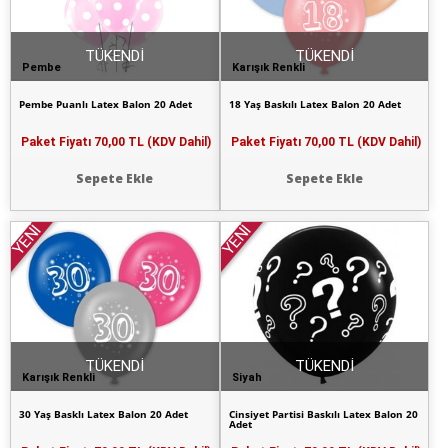
TÜKENDİ
TÜKENDİ
Pembe
Karışık Renkli
Pembe Puanlı Latex Balon 20 Adet
18 Yaş Baskılı Latex Balon 20 Adet
Paket Fiyatı
70,00 TL (KDV Dahil)
Paket Fiyatı
70,00 TL (KDV Dahil)
Sepete Ekle
Sepete Ekle
YENİ
YENİ
TÜKENDİ
TÜKENDİ
Karışık Renkli
Siyah
30 Yaş Basklı Latex Balon 20 Adet
Cinsiyet Partisi Baskılı Latex Balon 20
Adet