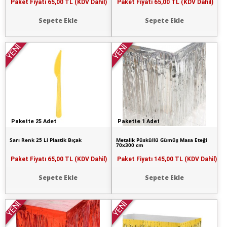
Paket Fiyatı
65,00 TL (KDV Dahil)
Paket Fiyatı
65,00 TL (KDV Dahil)
Sepete Ekle
Sepete Ekle
YENİ
YENİ
Pakette 25 Adet
Pakette 1 Adet
Sarı Renk 25 Li Plastik Bıçak
Metalik Püsküllü Gümüş Masa Eteği
70x300 cm
Paket Fiyatı
65,00 TL (KDV Dahil)
Paket Fiyatı
145,00 TL (KDV Dahil)
Sepete Ekle
Sepete Ekle
YENİ
YENİ