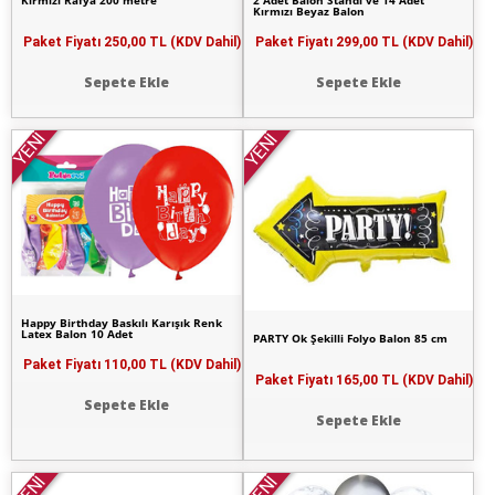
Kırmızı Rafya 200 metre
2 Adet Balon Standı ve 14 Adet
Kırmızı Beyaz Balon
Paket Fiyatı
250,00 TL (KDV Dahil)
Paket Fiyatı
299,00 TL (KDV Dahil)
Sepete Ekle
Sepete Ekle
YENİ
YENİ
Happy Birthday Baskılı Karışık Renk
Latex Balon 10 Adet
PARTY Ok Şekilli Folyo Balon 85 cm
Paket Fiyatı
110,00 TL (KDV Dahil)
Paket Fiyatı
165,00 TL (KDV Dahil)
Sepete Ekle
Sepete Ekle
YENİ
YENİ