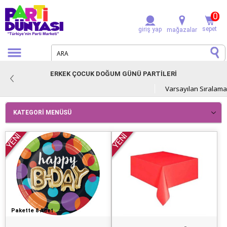
0
sepet
giriş yap
mağazalar
ERKEK ÇOCUK DOĞUM GÜNÜ PARTİLERİ
KATEGORI MENÜSÜ
YENİ
YENİ
Pakette 8 Adet