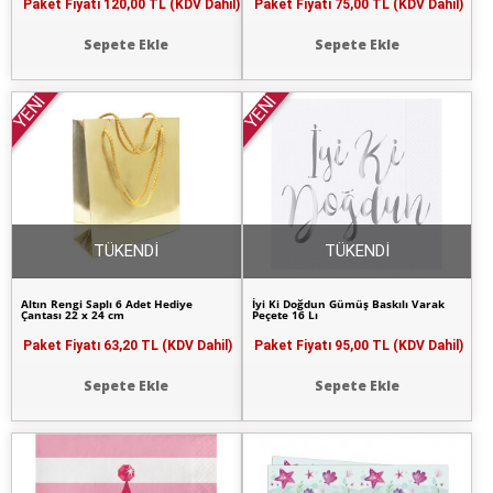
Paket Fiyatı
120,00 TL (KDV Dahil)
Paket Fiyatı
75,00 TL (KDV Dahil)
Sepete Ekle
Sepete Ekle
YENİ
YENİ
TÜKENDİ
TÜKENDİ
Altın Rengi Saplı 6 Adet Hediye
İyi Ki Doğdun Gümüş Baskılı Varak
Çantası 22 x 24 cm
Peçete 16 Lı
Paket Fiyatı
63,20 TL (KDV Dahil)
Paket Fiyatı
95,00 TL (KDV Dahil)
Sepete Ekle
Sepete Ekle