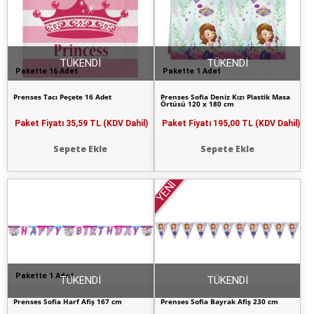
TÜKENDİ
TÜKENDİ
Pakette 16 Adet
Pakette 1 Adet
Prenses Tacı Peçete 16 Adet
Prenses Sofia Deniz Kızı Plastik Masa
Örtüsü 120 x 180 cm
Paket Fiyatı
35,59 TL (KDV Dahil)
Paket Fiyatı
195,00 TL (KDV Dahil)
Sepete Ekle
Sepete Ekle
YENİ
Pakette 1 Adet
TÜKENDİ
TÜKENDİ
Prenses Sofia Harf Afiş 167 cm
Prenses Sofia Bayrak Afiş 230 cm