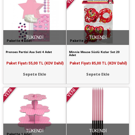
TÜKENDİ
TÜKENDİ
Pakette 4 adet
Pakette 20 Adet
Prenses Partisi Asa Seti 4 Adet
Minnie Mouse Süslü Kızlar Set 20
Adet
Paket Fiyatı
55,00 TL (KDV Dahil)
Paket Fiyatı
85,00 TL (KDV Dahil)
Sepete Ekle
Sepete Ekle
YENİ
YENİ
TÜKENDİ
TÜKENDİ
Pakette 1 Adet