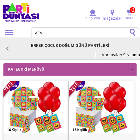
0
sepet
giriş yap
mağazalar
ERKEK ÇOCUK DOĞUM GÜNÜ PARTİLERİ
KATEGORI MENÜSÜ
YENİ
YENİ
16 Kişilik
16 Kişilik