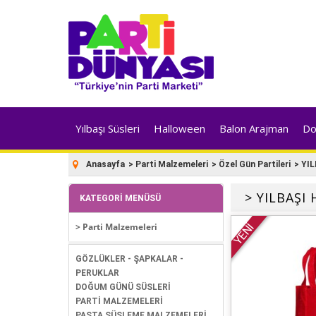
Yılbaşı Süsleri
Halloween
Balon Arajman
Do
Anasayfa
>
Parti Malzemeleri
>
Özel Gün Partileri
>
YIL
> YILBAŞI 
KATEGORI MENÜSÜ
YENİ
> Parti Malzemeleri
GÖZLÜKLER - ŞAPKALAR -
PERUKLAR
DOĞUM GÜNÜ SÜSLERİ
PARTİ MALZEMELERİ
PASTA SÜSLEME MALZEMELERİ