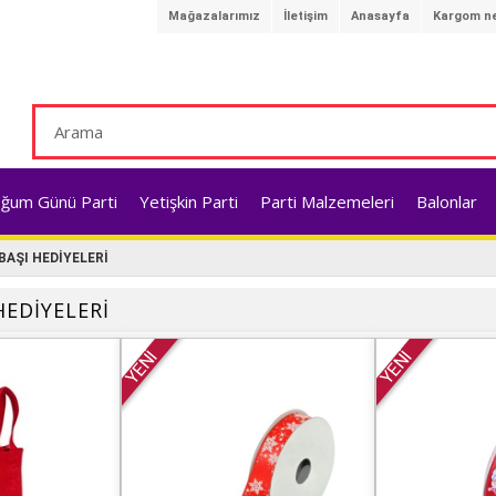
Mağazalarımız
İletişim
Anasayfa
Kargom ne
ğum Günü Parti
Yetişkin Parti
Parti Malzemeleri
Balonlar
BAŞI HEDİYELERİ
HEDİYELERİ
YENİ
YENİ