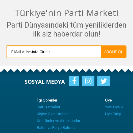
Türkiye'nin Parti Marketi
Parti Dünyasındaki tüm yeniliklerden
ilk siz haberdar olun!
ABONE OL
SOSYAL MEDYA
İlgi Görenler
Üye
Parti Temaları
Yeni Üyelik
Kişiye Özel Ürünler
Üye Girişi
Kostümler ve Aksesuarlar
Balon ve Folyo Balonlar