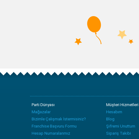
Parti Dünyası
Müşteri Hizmetleri
Mağazalar
Hesabım
Bizimle Çalışmak İstermisiniz?
Blog
Franchise Başvuru Formu
Şifremi Unuttum
Hesap Numaralarımız
Sipariş Takibi