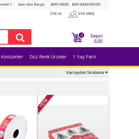
rede ?
Aynı Gün Kargo
BAYİ GİRİŞİ
BAYİ BAŞVURUSU
ÜYE OL
ÜYE GİRİŞ
0
Sepet
0,00
Kostümler
Düz Renk Ürünler
1 Yaş Parti
YENİ