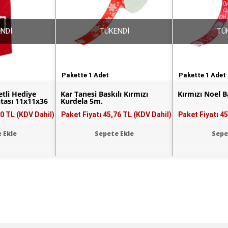
NDİ
TÜKENDİ
TÜ
Pakette 1 Adet
Pakette 1 Adet
etli Hediye
Kar Tanesi Baskılı Kırmızı
Kırmızı Noel 
ntası 11x11x36
Kurdela 5m.
0 TL (KDV Dahil)
Paket Fiyatı
45,76 TL (KDV Dahil)
Paket Fiyatı
45
 Ekle
Sepete Ekle
Sepe