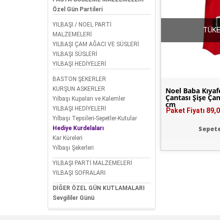
Özel Gün Partileri
YILBAŞI / NOEL PARTİ
TÜKE
MALZEMELERİ
YILBAŞI ÇAM AĞACI VE SÜSLERİ
YILBAŞI SÜSLERİ
YILBAŞI HEDİYELERİ
BASTON ŞEKERLER
KURŞUN ASKERLER
Noel Baba Kıyaf
Çantası Şişe Ça
Yılbaşı Kupaları ve Kalemler
cm
YILBAŞI HEDİYELERİ
Paket Fiyatı
89,0
Yılbaşı Tepsileri-Sepetler-Kutular
Hediye Kurdelaları
Sepete
Kar Küreleri
Yılbaşı Şekerleri
YILBAŞI PARTİ MALZEMELERİ
YILBAŞI SOFRALARI
DİĞER ÖZEL GÜN KUTLAMALARI
Sevgililer Günü