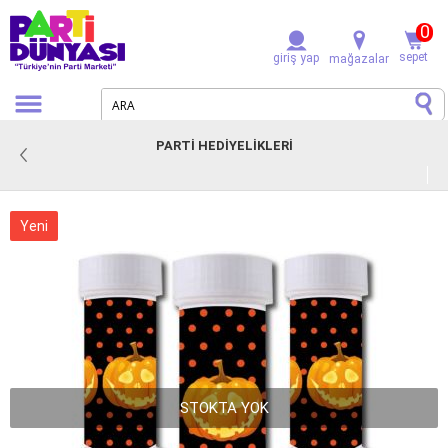
0
sepet
giriş yap
mağazalar
PARTI HEDIYELIKLERI
Yeni
STOKTA YOK