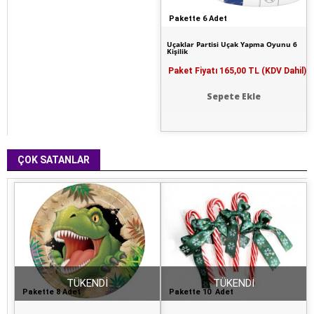
Pakette 6 Adet
Uçaklar Partisi Uçak Yapma Oyunu 6
Kişilik
Paket Fiyatı
165,00 TL (KDV Dahil)
Sepete Ekle
ÇOK SATANLAR
TÜKENDİ
TÜKENDİ
Pakette 8 Adet
Pakette 10 Adet