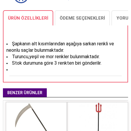
ÜRÜN ÖZELLIKLERI
ÖDEME SEÇENEKLERI
YORUM
Şapkanın alt kısımlarından aşağıya sarkan renkli ve
neonlu saçlar bulunmaktadır.
Turuncu,yeşil ve mor renkler bulunmaktadır.
Stok durumuna göre 3 renkten biri gönderilir.
BENZER ÜRÜNLER