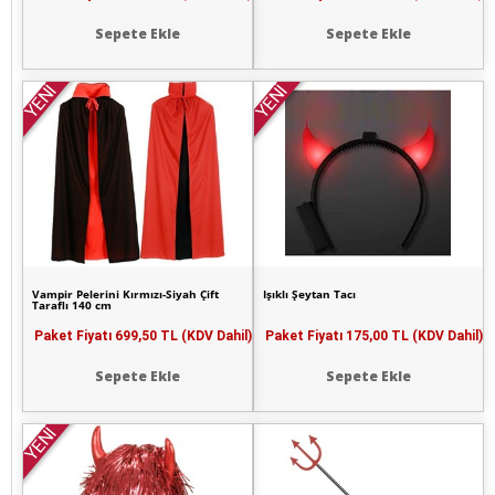
Sepete Ekle
Sepete Ekle
YENİ
YENİ
Vampir Pelerini Kırmızı-Siyah Çift
Işıklı Şeytan Tacı
Taraflı 140 cm
Paket Fiyatı
699,50 TL (KDV Dahil)
Paket Fiyatı
175,00 TL (KDV Dahil)
Sepete Ekle
Sepete Ekle
YENİ