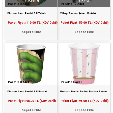
TÜKENDİ
TÜKENDİ
Pakette 8 Adet
Pakette 10 Adet
Dinozor Land Partisi 8 li Tabak
Yılbaşı Baston Şeker 10 Adet
Paket Fiyatı
110,00 TL (KDV Dahil)
Paket Fiyatı
59,00 TL (KDV Dahil)
Sepete Ekle
Sepete Ekle
Pakette 8 Adet
Pakette 8 adet
Dinozor Land Partisi 8 li Bardak
Unicorn Partisi Pırıltılı Bardak 8 Adet
Paket Fiyatı
95,00 TL (KDV Dahil)
Paket Fiyatı
95,00 TL (KDV Dahil)
Sepete Ekle
Sepete Ekle