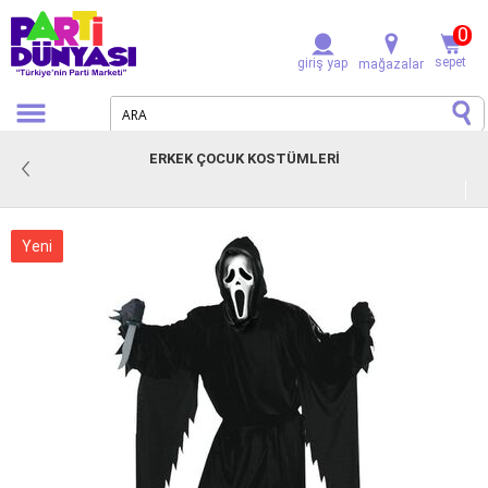
0
sepet
giriş yap
mağazalar
ERKEK ÇOCUK KOSTÜMLERI
Yeni