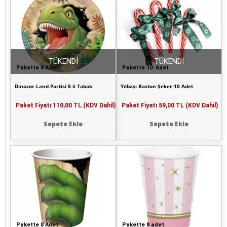
TÜKENDİ
TÜKENDİ
Pakette 8 Adet
Pakette 10 Adet
Dinozor Land Partisi 8 li Tabak
Yılbaşı Baston Şeker 10 Adet
Paket Fiyatı
110,00 TL (KDV Dahil)
Paket Fiyatı
59,00 TL (KDV Dahil)
Sepete Ekle
Sepete Ekle
Pakette 8 Adet
Pakette 8 adet