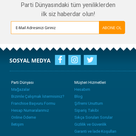
Parti Dünyasındaki tüm yeniliklerden
ilk siz haberdar olun!
ABONE OL
SOSYAL MEDYA
Parti Dünyası
Müşteri Hizmetleri
Mağazalar
Hesabım
Bizimle Çalışmak İstermisiniz?
Blog
Franchise Başvuru Formu
Şifremi Unuttum
Hesap Numaralarımız
Sipariş Takibi
Online Ödeme
Sıkça Sorulan Sorular
İletişim
Gizlilik ve Güvenlik
Garanti ve İade Koşulları