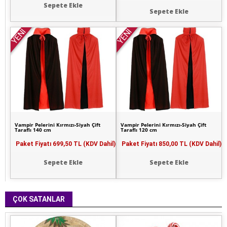
Sepete Ekle
Sepete Ekle
YENİ
YENİ
Vampir Pelerini Kırmızı-Siyah Çift
Vampir Pelerini Kırmızı-Siyah Çift
Taraflı 140 cm
Taraflı 120 cm
Paket Fiyatı
699,50 TL (KDV Dahil)
Paket Fiyatı
850,00 TL (KDV Dahil)
Sepete Ekle
Sepete Ekle
ÇOK SATANLAR