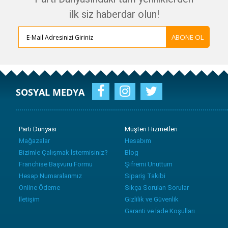
ilk siz haberdar olun!
ABONE OL
SOSYAL MEDYA
Parti Dünyası
Müşteri Hizmetleri
Mağazalar
Hesabım
Bizimle Çalışmak İstermisiniz?
Blog
Franchise Başvuru Formu
Şifremi Unuttum
Hesap Numaralarımız
Sipariş Takibi
Online Ödeme
Sıkça Sorulan Sorular
İletişim
Gizlilik ve Güvenlik
Garanti ve İade Koşulları