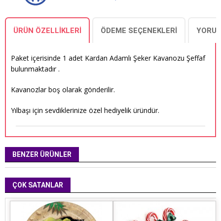
ÜRÜN ÖZELLIKLERI
ÖDEME SEÇENEKLERI
YORUM
Paket içerisinde 1 adet Kardan Adamlı Şeker Kavanozu Şeffaf
bulunmaktadır .
Kavanozlar boş olarak gönderilir.
Yılbaşı için sevdiklerinize özel hediyelik üründür.
BENZER ÜRÜNLER
ÇOK SATANLAR