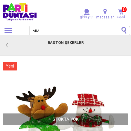
0
sepet
giriş yap
mağazalar
BASTON ŞEKERLER
Yeni
STOKTA YOK