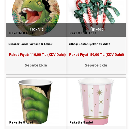
TÜKENDİ
TÜKENDİ
Pakette 8 Adet
Pakette 10 Adet
Dinozor Land Partisi 8 li Tabak
Yılbaşı Baston Şeker 10 Adet
Paket Fiyatı
110,00 TL (KDV Dahil)
Paket Fiyatı
59,00 TL (KDV Dahil)
Sepete Ekle
Sepete Ekle
Pakette 8 Adet
Pakette 8 adet