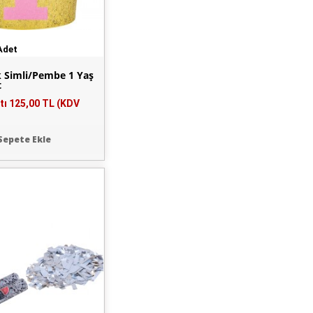
Adet
k Simli/Pembe 1 Yaş
t
tı
125,00 TL (KDV
Sepete Ekle