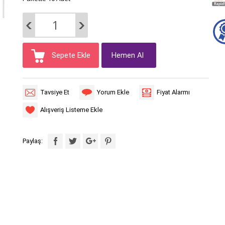
Sepete Ekle
Hemen Al
Tavsiye Et
Yorum Ekle
Fiyat Alarmı
Alışveriş Listeme Ekle
Paylaş: