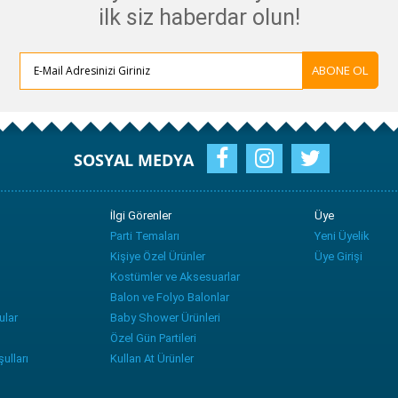
ilk siz haberdar olun!
ABONE OL
SOSYAL MEDYA
İlgi Görenler
Üye
Parti Temaları
Yeni Üyelik
Kişiye Özel Ürünler
Üye Girişi
Kostümler ve Aksesuarlar
Balon ve Folyo Balonlar
ular
Baby Shower Ürünleri
Özel Gün Partileri
ulları
Kullan At Ürünler