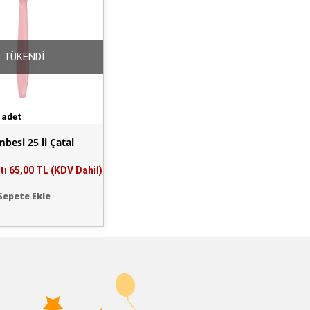
TÜKENDİ
 adet
besi 25 li Çatal
tı
65,00 TL (KDV Dahil)
Sepete Ekle