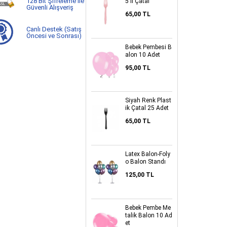
128 Bit Şifreleme ile
5 li Çatal
Güvenli Alışveriş
65,00 TL
Canlı Destek (Satış
Öncesi ve Sonrası)
Bebek Pembesi B
alon 10 Adet
95,00 TL
Siyah Renk Plast
ik Çatal 25 Adet
65,00 TL
Latex Balon-Foly
o Balon Standı
125,00 TL
Bebek Pembe Me
talik Balon 10 Ad
et