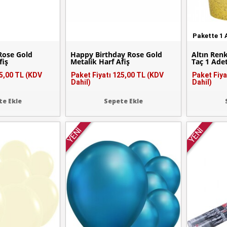
Pakette 1 
Rose Gold
Happy Birthday Rose Gold
Altın Ren
fiş
Metalik Harf Afiş
Taç 1 Ade
5,00 TL (KDV
Paket Fiyatı
125,00 TL (KDV
Paket Fiya
Dahil)
Dahil)
te Ekle
Sepete Ekle
YENİ
YENİ