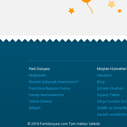
Parti Dünyası
Müşteri Hizmetleri
Mağazalar
Hesabım
Bizimle Çalışmak İstermisiniz?
Blog
Franchise Başvuru Formu
Şifremi Unuttum
Hesap Numaralarımız
Sipariş Takibi
Online Ödeme
Sıkça Sorulan Sor
İletişim
Gizlilik ve Güvenlik
Garanti ve İade Koş
© 2018 Partidunyasi.com Tüm Hakları Saklıdır