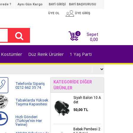
rede ?
Aynı Gün Kargo
BAYİ GİRİŞİ
BAYİ BAŞVURUSU
ÜYE OL
ÜYE GİRİŞ
0
Sepet
0,00
Kostümler
Düz Renk Ürünler
1 Yaş Parti
KATEGORIDE DIĞER
Telefonla Sipariş
0212 662 35 74
ÜRÜNLER
Siyah Balon 10 A
Tabaklarda Yüksek
det
Taşıma Kapasitesi
50,00 TL
Hızlı Gönderi
(Türkiye'nin Her
Yerine)
Bebek Pembesi 2