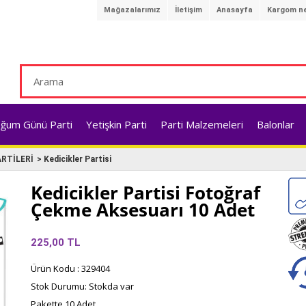
Mağazalarımız
İletişim
Anasayfa
Kargom ne
ğum Günü Parti
Yetişkin Parti
Parti Malzemeleri
Balonlar
RTİLERİ
>
Kedicikler Partisi
Kedicikler Partisi Fotoğraf
Çekme Aksesuarı 10 Adet
225,00
TL
Ürün Kodu : 329404
Stok Durumu: Stokda var
Pakette 10 Adet