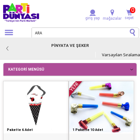
0
sepet
giriş yap
mağazalar
PINYATA VE ŞEKER
KATEGORI MENÜSÜ
YENİ
Pakette 6 Adet
1 Pakette 10 Adet