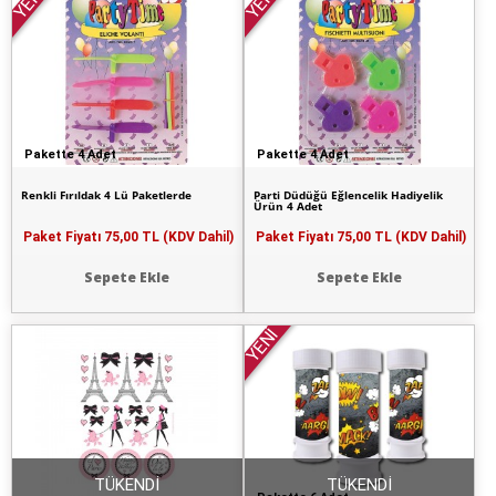
YENİ
YENİ
Pakette 4 Adet
Pakette 4 Adet
Renkli Fırıldak 4 Lü Paketlerde
Parti Düdüğü Eğlencelik Hadiyelik
Ürün 4 Adet
Paket Fiyatı
75,00 TL (KDV Dahil)
Paket Fiyatı
75,00 TL (KDV Dahil)
Sepete Ekle
Sepete Ekle
YENİ
TÜKENDİ
TÜKENDİ