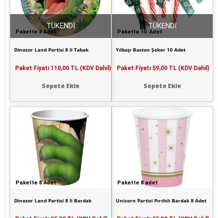
TÜKENDİ
TÜKENDİ
Pakette 8 Adet
Pakette 10 Adet
Dinozor Land Partisi 8 li Tabak
Yılbaşı Baston Şeker 10 Adet
Paket Fiyatı
110,00 TL (KDV Dahil)
Paket Fiyatı
59,00 TL (KDV Dahil)
Sepete Ekle
Sepete Ekle
Pakette 8 Adet
Pakette 8 adet
Dinozor Land Partisi 8 li Bardak
Unicorn Partisi Pırıltılı Bardak 8 Adet