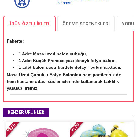
Sonrası)
ÜRÜN ÖZELLIKLERI
ÖDEME SEÇENEKLERI
YORUM
Pakette;
1 Adet Masa üzeri balon çubuğu,
1 Adet Küçük Prenses yazı detaylı folyo balon,
1 adet balon süsü-kurdele detayı- bulunmaktadır.
Masa Üzeri Çubuklu Folyo Balonları hem partileriniz de
hem hastane odası süslemelerinde kullanarak farklılık
yaratabilirsiniz.
BENZER ÜRÜNLER
YENİ
YENİ