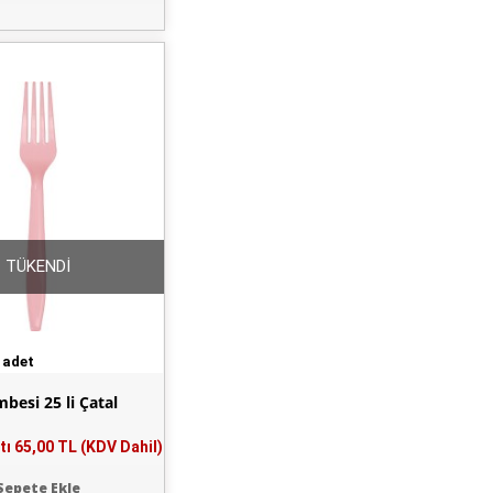
TÜKENDİ
 adet
besi 25 li Çatal
tı
65,00 TL (KDV Dahil)
Sepete Ekle