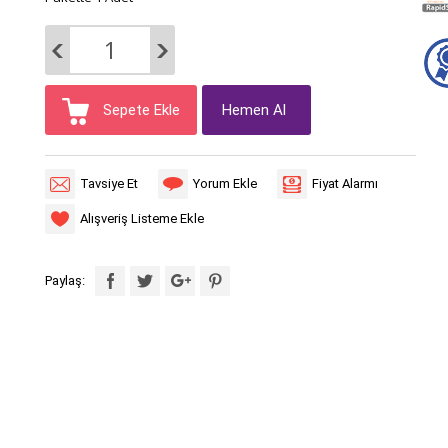
Sepete Ekle
Hemen Al
Tavsiye Et
Yorum Ekle
Fiyat Alarmı
Alışveriş Listeme Ekle
Paylaş: