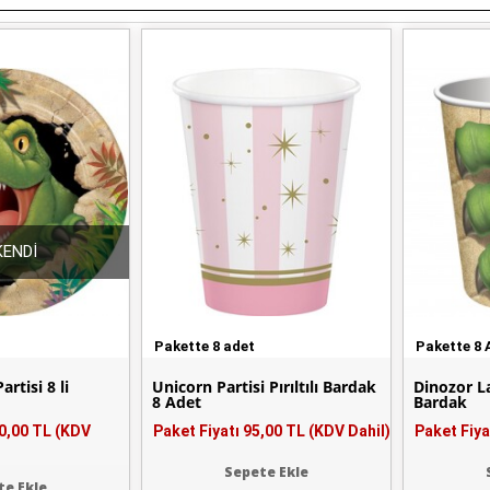
ENDİ
Pakette 8 adet
Pakette 8 
rtisi 8 li
Unicorn Partisi Pırıltılı Bardak
Dinozor La
8 Adet
Bardak
0,00 TL (KDV
Paket Fiyatı
95,00 TL (KDV Dahil)
Paket Fiya
Sepete Ekle
te Ekle