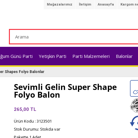
Mağazalarımız
İletişim
Anasayfa
Kargom ne
ğum Günü Parti
Yetişkin Parti
Parti Malzemeleri
Balonlar
r Shapes Folyo Balonlar
Sevimli Gelin Super Shape
Folyo Balon
265,00
TL
Ürün Kodu : 3123501
Stok Durumu: Stokda var
Pakette 1 Adet