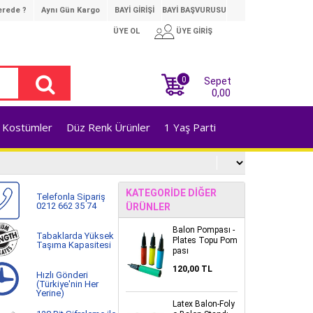
rede ?
Aynı Gün Kargo
BAYİ GİRİŞİ
BAYİ BAŞVURUSU
ÜYE OL
ÜYE GİRİŞ
0
Sepet
0,00
Kostümler
Düz Renk Ürünler
1 Yaş Parti
KATEGORIDE DIĞER
Telefonla Sipariş
0212 662 35 74
ÜRÜNLER
Balon Pompası -
Tabaklarda Yüksek
Plates Topu Pom
Taşıma Kapasitesi
pası
120,00 TL
Hızlı Gönderi
(Türkiye'nin Her
Yerine)
Latex Balon-Foly