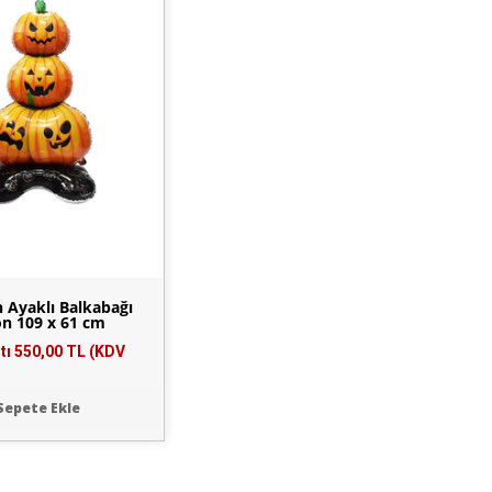
 Ayaklı Balkabağı
on 109 x 61 cm
tı
550,00 TL (KDV
Sepete Ekle