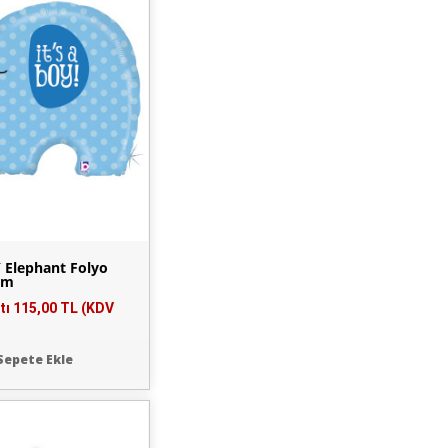
Y Elephant Folyo
cm
tı
115,00 TL (KDV
Sepete Ekle