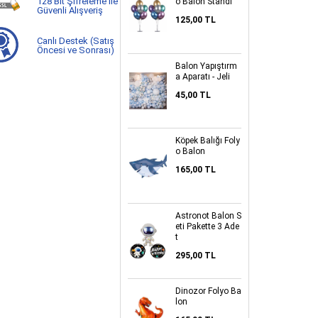
128 Bit Şifreleme ile
o Balon Standı
Güvenli Alışveriş
125,00 TL
Canlı Destek (Satış
Öncesi ve Sonrası)
Balon Yapıştırm
a Aparatı - Jeli
45,00 TL
Köpek Balığı Foly
o Balon
165,00 TL
Astronot Balon S
eti Pakette 3 Ade
t
295,00 TL
Dinozor Folyo Ba
lon