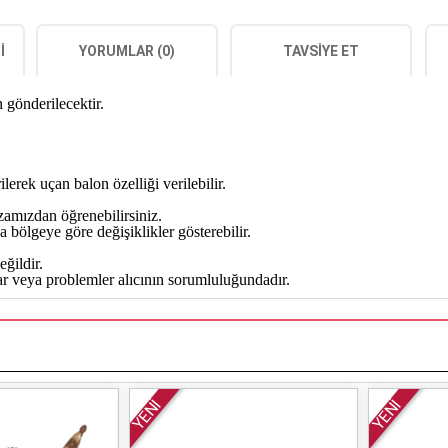
I
YORUMLAR (0)
TAVSIYE ET
gönderilecektir.
ilerek uçan balon özelliği verilebilir.
zamızdan öğrenebilirsiniz.
 bölgeye göre değişiklikler gösterebilir.
ğildir.
alar veya problemler alıcının sorumluluğundadır.
YENİ
YENİ