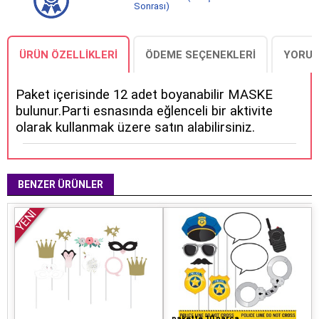
Sonrası)
ÜRÜN ÖZELLIKLERI
ÖDEME SEÇENEKLERI
YORUM
Paket içerisinde 12 adet boyanabilir MASKE
bulunur.Parti esnasında eğlenceli bir aktivite
olarak kullanmak üzere satın alabilirsiniz.
BENZER ÜRÜNLER
YENİ
pakette 10 parça