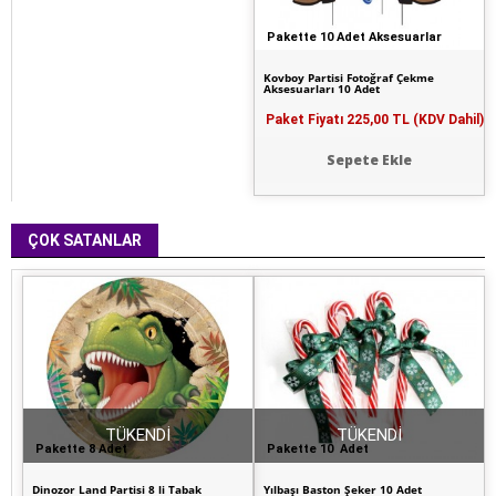
Pakette 10 Adet Aksesuarlar
Kovboy Partisi Fotoğraf Çekme
Aksesuarları 10 Adet
Paket Fiyatı
225,00 TL (KDV Dahil)
Sepete Ekle
ÇOK SATANLAR
TÜKENDİ
TÜKENDİ
Pakette 8 Adet
Pakette 10 Adet
Dinozor Land Partisi 8 li Tabak
Yılbaşı Baston Şeker 10 Adet