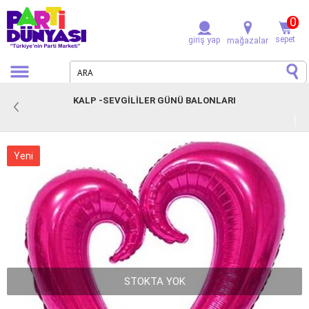
0
sepet
giriş yap
mağazalar
KALP -SEVGILILER GÜNÜ BALONLARI
Yeni
STOKTA YOK