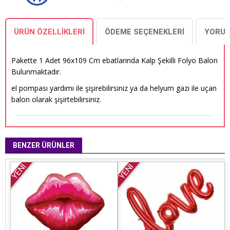
ÜRÜN ÖZELLIKLERI
ÖDEME SEÇENEKLERI
YORUM
Pakette 1 Adet 96x109 Cm ebatlarında Kalp Şekilli Folyo Balon
Bulunmaktadır.
el pompası yardımı ile şişirebilirsiniz ya da helyum gazı ile uçan
balon olarak şişirtebilirsiniz.
BENZER ÜRÜNLER
YENİ
YENİ